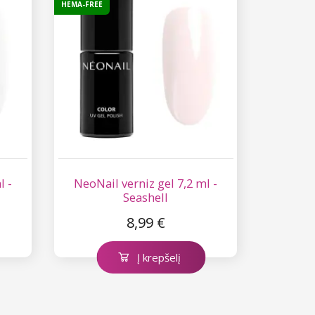
HEMA-FREE
l -
NeoNail verniz gel 7,2 ml -
Seashell
8,99 €
Į krepšelį