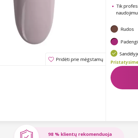
Tik profes
naudojimu
Rudos
Padeng
Sandėly
Pridėti prie mėgstamų
Pristatysime
98 % klientų rekomenduoja