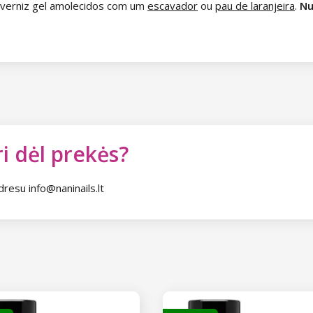
 verniz gel amolecidos com um
escavador
ou
pau de laranjeira
.
Nu
i dėl prekės?
dresu info@naninails.lt