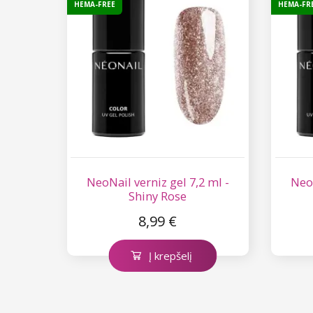
HEMA-FREE
HEMA-FR
NeoNail verniz gel 7,2 ml -
NeoN
Shiny Rose
8,99 €
Į krepšelį