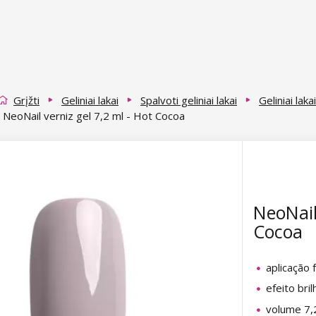
Grįžti
Geliniai lakai
Spalvoti geliniai lakai
Geliniai lak
NeoNail verniz gel 7,2 ml - Hot Cocoa
NeoNail
Cocoa
aplicação f
efeito bri
volume 7,