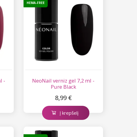
HEMA-FREE
l -
NeoNail verniz gel 7,2 ml -
Pure Black
8,99 €
Į krepšelį