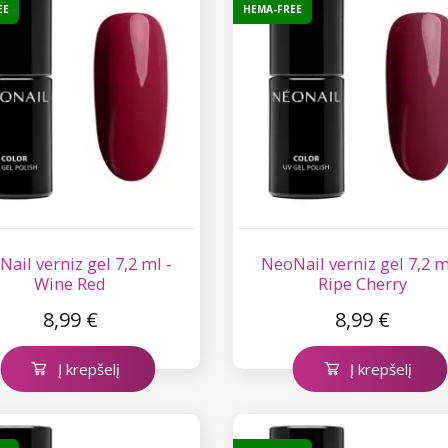
EE
HEMA-FREE
ail verniz gel 7,2 ml -
NeoNail verniz gel 7,2 m
Wine Red
Ripe Cherry
8,99 €
8,99 €
Į krepšelį
Į krepšelį