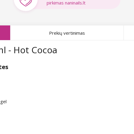
pirkimas naninails.lt
Prekių vertinimas
ml - Hot Cocoa
tes
 gel