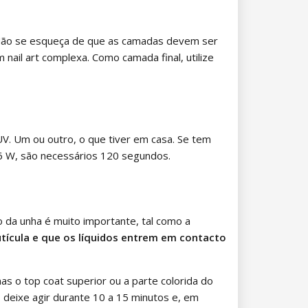
se. Não se esqueça de que as camadas devem ser
ail art complexa. Como camada final, utilize
UV. Um ou outro, o que tiver em casa. Se tem
6 W, são necessários 120 segundos.
 da unha é muito importante, tal como a
utícula e que os líquidos entrem em contacto
s o top coat superior ou a parte colorida do
 deixe agir durante 10 a 15 minutos e, em