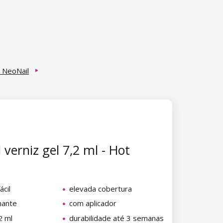
ai NeoNail
 verniz gel 7,2 ml - Hot
ácil
elevada cobertura
lhante
com aplicador
2 ml
durabilidade até 3 semanas