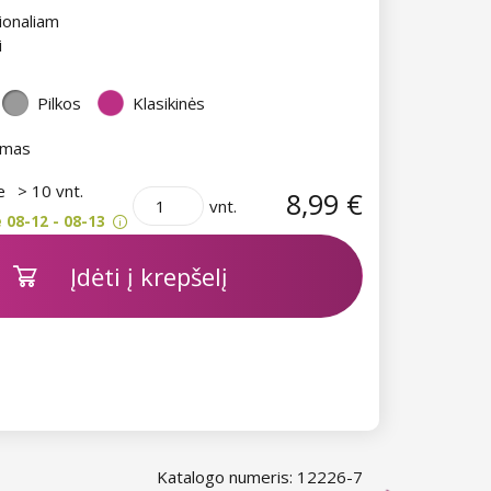
ionaliam
i
Pilkos
Klasikinės
imas
je
> 10 vnt.
8,99 €
vnt.
 08-12 - 08-13
Įdėti į krepšelį
Katalogo numeris: 12226-7