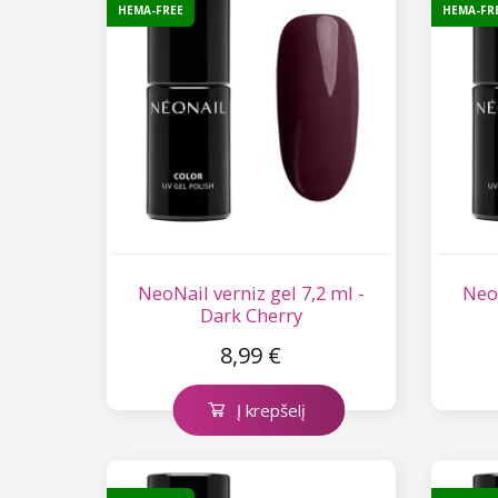
HEMA-FREE
HEMA-FR
NeoNail verniz gel 7,2 ml -
NeoN
Dark Cherry
8,99 €
Į krepšelį