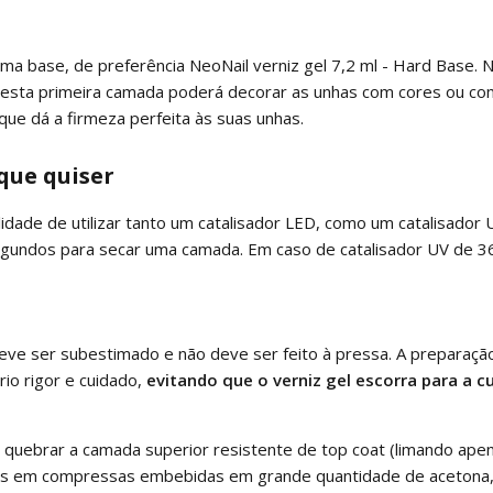
re uma base, de preferência NeoNail verniz gel 7,2 ml - Hard Ba
sta primeira camada poderá decorar as unhas com cores ou com n
e dá a firmeza perfeita às suas unhas.
que quiser
idade de utilizar tanto um catalisador LED, como um catalisador 
egundos para secar uma camada. Em caso de catalisador UV de 3
eve ser subestimado e não deve ser feito à pressa. A preparação
rio rigor e cuidado,
evitando que o verniz gel escorra para a c
uebrar a camada superior resistente de top coat (limando apena
unhas em compressas embebidas em grande quantidade de acetona,