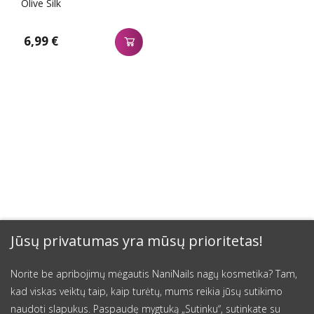
Olive Silk
6,99 €
Jūsų privatumas yra mūsų prioritetas!
Norite be apribojimų mėgautis NaniNails nagų kosmetika? Tam,
kad viskas veiktų taip, kaip turėtų, mums reikia jūsų sutikimo
naudoti slapukus. Paspaudę mygtuką „Sutinku“, sutinkate su