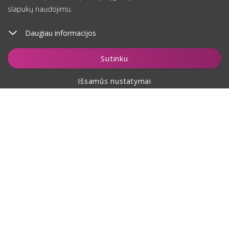
slapukų naudojimu.
Daugiau informacijos
Sutinku
Išsamūs nustatymai
Apie pirkimą