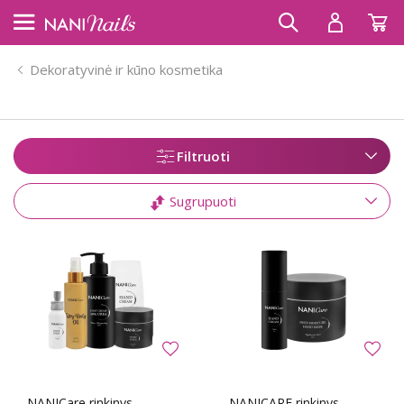
Dekoratyvinė ir kūno kosmetika
Filtruoti
Sugrupuoti
NANICare rinkinys –
NANICARE rinkinys