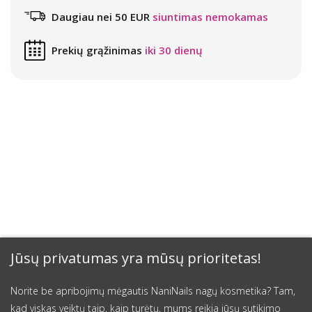
Daugiau nei 50 EUR
siuntimas nemokamas
Prekių grąžinimas
iki 30 dienų
Jūsų privatumas yra mūsų prioritetas!
Norite be apribojimų mėgautis NaniNails nagų kosmetika? Tam,
kad viskas veiktų taip, kaip turėtų, mums reikia jūsų sutikimo