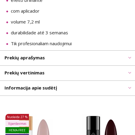
efeito brilhante
com aplicador
volume 7,2 ml
durabilidade até 3 semanas
Tik profesionaliam naudojimui
Prekių aprašymas
Prekių vertinimas
Informacija apie sudėtį
Nuolaida
27 %
Išpardavimas
HEMA-FREE