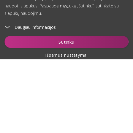
naudoti slapukus. Paspaudę mygtuką „Sutinku“, sutinkate su
slapukų naudojimu.
Daugiau informacijos
Įdėti į krepšelį
Sutinku
Išsamūs nustatymai
Apie pirkimą