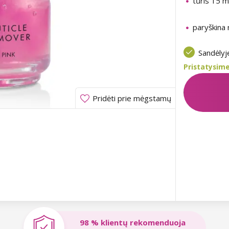
tűris 15 m
paryškina
Sandėly
Pristatysime
Pridėti prie mėgstamų
98 % klientų rekomenduoja