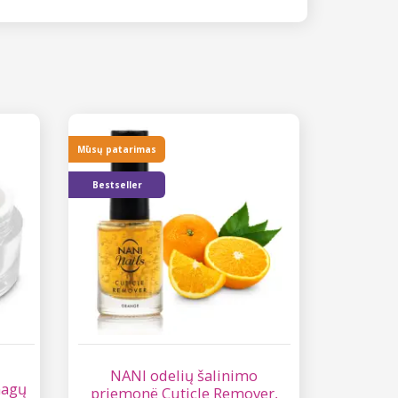
Mūsų patarimas
Bestseller
NANI odelių šalinimo
nagų
priemonë Cuticle Remover,