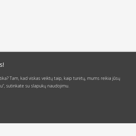
s!
a? Tam, kad viskas veiktų taip, kaip turėtų, mums reikia jūsų
u“, sutinkate su slapukų naudojimu.