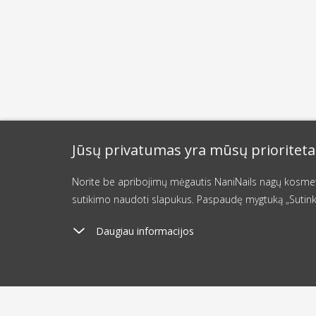
Jūsų privatumas yra mūsų prioriteta
Norite be apribojimų mėgautis NaniNails nagų kosmetik
sutikimo naudoti slapukus. Paspaudę mygtuką „Sutink
Daugiau informacijos