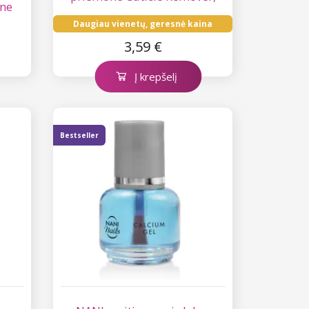
ine
11 ml – Orange
Daugiau vienetų, geresnė kaina
3,59 €
Į krepšelį
Bestseller