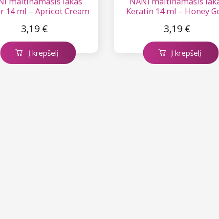
I maitinamasis lakas
NANI maitinamasis lak
r 14 ml – Apricot Cream
Keratin 14 ml – Honey G
3,19 €
3,19 €
Į krepšelį
Į krepšelį