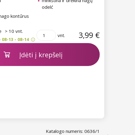
l
minkština ir drëkina nagų
odelć
 nago kontűrus
je
> 10 vnt.
3,99 €
vnt.
 08-13 - 08-14
Įdėti į krepšelį
Katalogo numeris: 0636/1