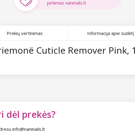
pirkimas naninails.lt
Prekių vertinimas
Informacija apie sudėtį
riemonë Cuticle Remover Pink, 
i dėl prekės?
dresu info@naninails.lt