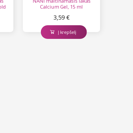
as
NANI maitinamasis lakas
old
Calcium Gel, 15 ml
3,59 €
Į krepšelį