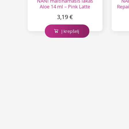
NANI maitinamasis lakas
NAN
Aloe 14 ml – Pink Latte
Repai
3,19 €
Į krepšelį