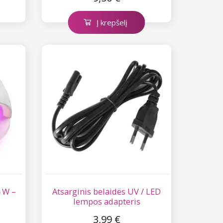
Į krepšelį
 W –
Atsarginis belaidës UV / LED
lempos adapteris
3,99 €