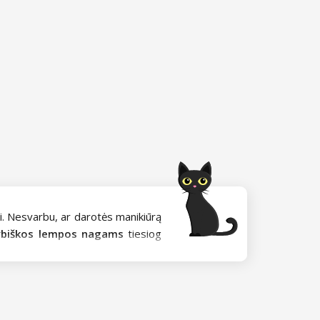
ti. Nesvarbu, ar darotės manikiūrą
ybiškos lempos nagams
tiesiog
ia sukietinti po lempa nagams. Mūsų
e bet kokią medžiagą. Rinkdamosi