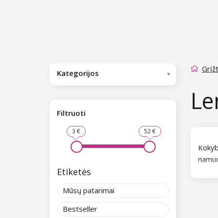
Grįžt
Kategorijos
Le
Filtruoti
3 €
52 €
Kokyb
namuo
Etiketės
neišsi
Jei no
Mūsų patarimai
asort
Bestseller
sau le