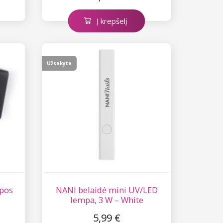
Į krepšelį
Užsakyta
mpos
NANI belaidė mini UV/LED
lempa, 3 W – White
5,99 €