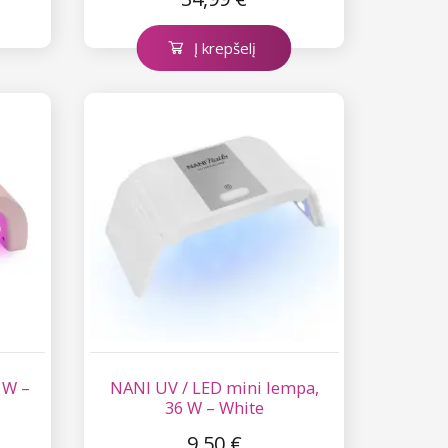
Į krepšelį
 W –
NANI UV / LED mini lempa,
36 W – White
9,50 €