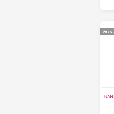
Užsakyt
NANI