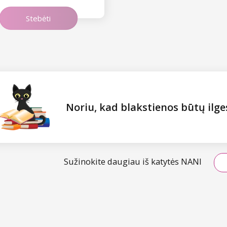
Stebėti
Noriu, kad blakstienos būtų ilg
Sužinokite daugiau iš katytės NANI