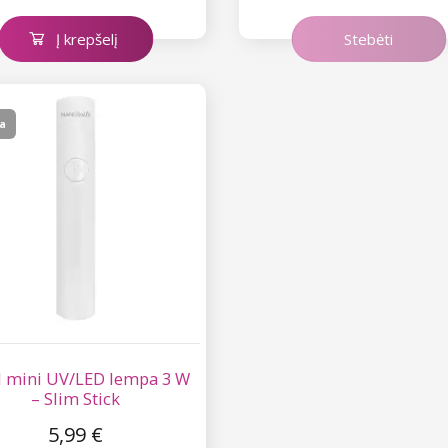
Į krepšelį
Stebėti
a
 mini UV/LED lempa 3 W
– Slim Stick
5,99 €