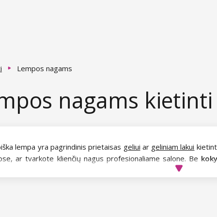
i
Lempos nagams
mpos nagams kietinti
iška lempa yra pagrindinis prietaisas
geliui
ar
geliniam lakui
kietin
se, ar tvarkote klienčių nagus profesionaliame salone. Be
kok
versite.
rite pasidaryti manikiūrą ir kuo ilgiau išlaikyti jį gražų, jį reik
imente rasite kombinuotų UV / LED lempų, su kuriomis sukietinsit
mpą atsižvelkite į šiuos aspektus: