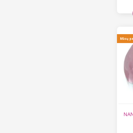
Mūsų p
NAN