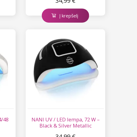
34,99 €
Į krepšelį
4/48
NANI UV / LED lempa, 72 W –
Black & Silver Metallic
34,99 €