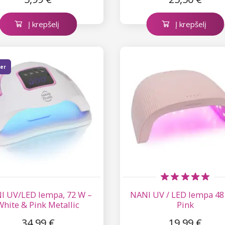
Į krepšelį
Į krepšelį
ler
I UV/LED lempa, 72 W –
NANI UV / LED lempa 48
White & Pink Metallic
Pink
34,99 €
19,99 €