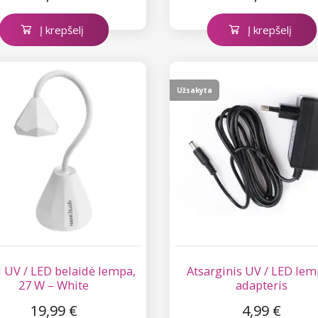
Į krepšelį
Į krepšelį
Užsakyta
 UV / LED belaidė lempa,
Atsarginis UV / LED le
27 W – White
adapteris
19,99 €
4,99 €