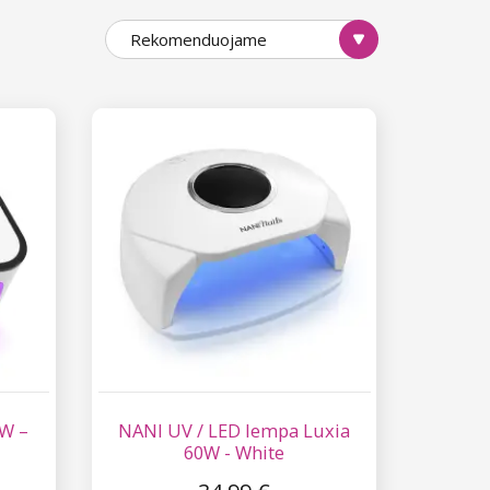
Rekomenduojame
lempą. Jei dirbate salone ar nagų
eliavimo rinkinį
,
kuriame rasite
 W –
NANI UV / LED lempa Luxia
60W - White