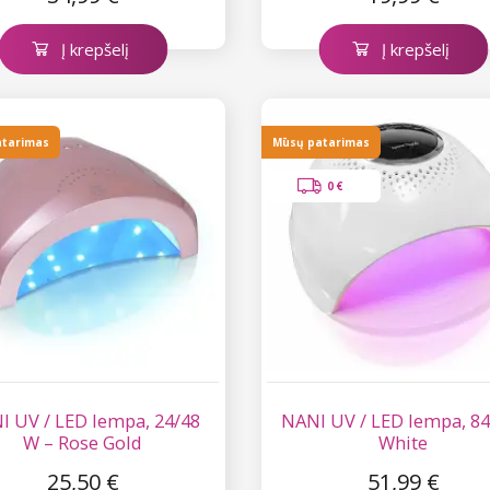
Į krepšelį
Į krepšelį
atarimas
Mūsų patarimas
0 €
I UV / LED lempa, 24/48
NANI UV / LED lempa, 84
W – Rose Gold
White
25,50 €
51,99 €