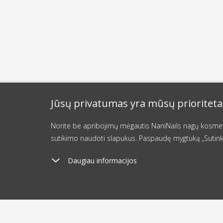
Jūsų privatumas yra mūsų prioriteta
Norite be apribojimų mėgautis NaniNails nagų kosmetik
sutikimo naudoti slapukus. Paspaudę mygtuką „Sutink
Daugiau informacijos