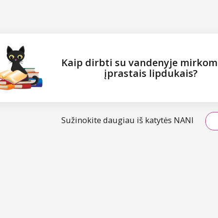
Kaip dirbti su vandenyje mirkoma
įprastais lipdukais?
Sužinokite daugiau iš katytės NANI