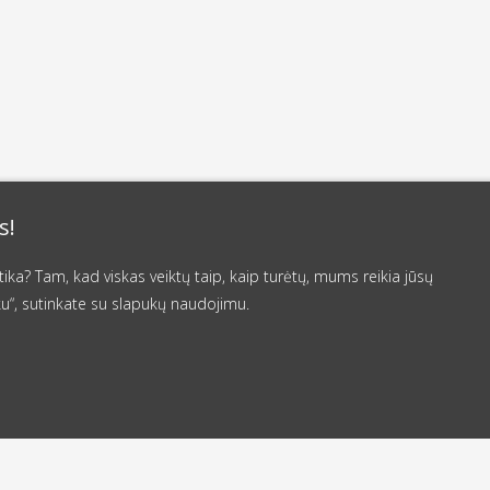
s!
a? Tam, kad viskas veiktų taip, kaip turėtų, mums reikia jūsų
u“, sutinkate su slapukų naudojimu.