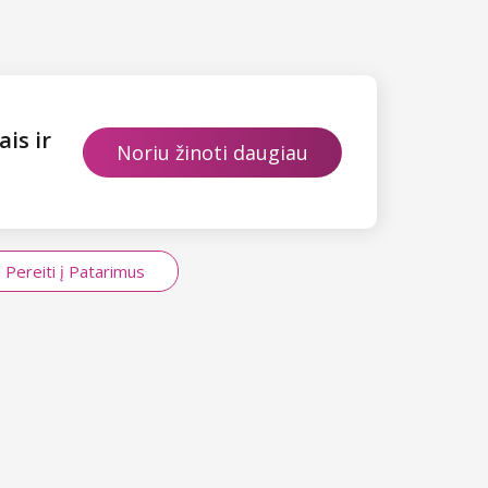
is ir
Noriu žinoti daugiau
Pereiti į Patarimus