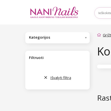
Grįžt
Kategorijos
Ko
Filtruoti
Išvalyti filtrą
Ras