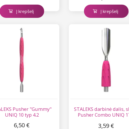
Į krepšelį
Į krepšelį
ALEKS Pusher "Gummy"
STALEKS darbinė dalis, s
UNIQ 10 typ 4.2
Pusher Combo UNIQ 1
suapvalinta
6,50 €
3,59 €