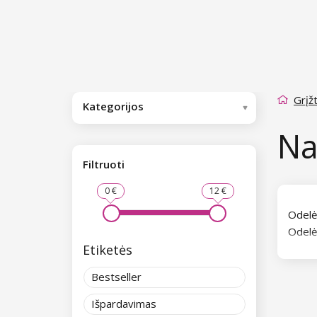
Grįžt
Kategorijos
Na
Filtruoti
0 €
12 €
Odelė
Odelė
Etiketės
gumini
maniki
Bestseller
Išpardavimas