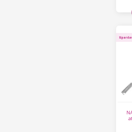
Išparda
NA
a