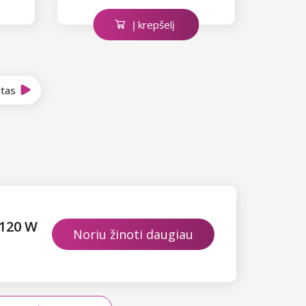
Į krepšelį
itas
 120 W
Noriu žinoti daugiau