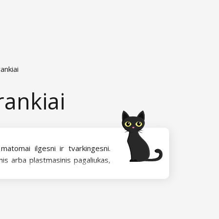
ankiai
rankiai
atomai ilgesni ir tvarkingesni.
is arba plastmasinis pagaliukas,
es odeles, tačiau galite naudoti ir
klutės ir žnyplutės.