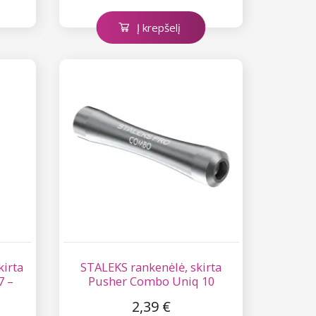
Į krepšelį
kirta
STALEKS rankenėlė, skirta
7 –
Pusher Combo Uniq 10
2,39 €