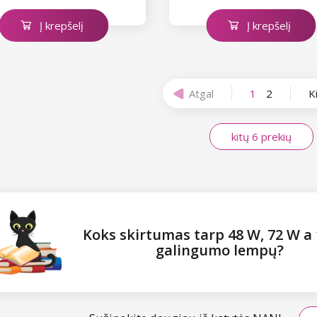
Į krepšelį
Į krepšelį
Atgal
1
2
K
kitų 6 prekių
Koks skirtumas tarp 48 W, 72 W a
galingumo lempų?