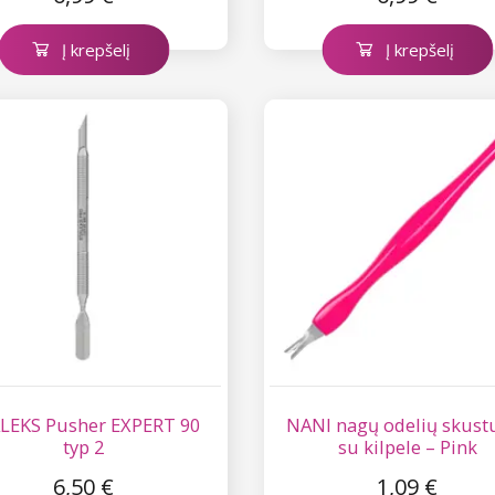
Į krepšelį
Į krepšelį
LEKS Pusher EXPERT 90
NANI nagų odelių skust
typ 2
su kilpele – Pink
6,50 €
1,09 €