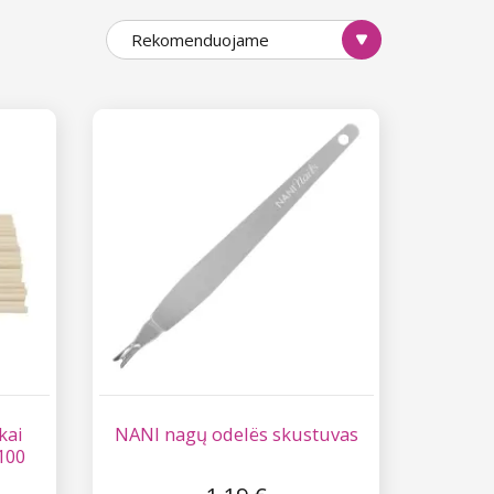
Rekomenduojame
kai
NANI nagų odelës skustuvas
100