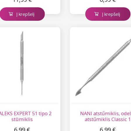
Į krepšelį
Į krepšelį
ALEKS EXPERT 51 tipo 2
NANI atstűmiklis, odel
stūmiklis
atstűmiklis Classic 1
6,99 €
6,99 €