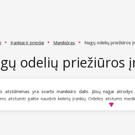
i
Įrankiai ir priedai
Manikiūras
Nagų odelių priežiūros įr
gų odelių priežiūros į
s atstūmimas yra svarbi manikiūro dalis. Jūsų nagai atrodys m
ms atstumti galite naudoti keletą įrankių. Odeles atstums medin
s arba kitokio tipo atstūmiklis. Odelių kirpiklis pašalins perteklin
ūro žnyplutes, kurias rasite kategorijoje Manikiūras – Manikiūro žir