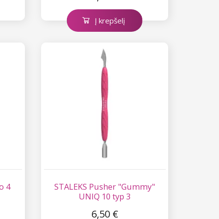
Į krepšelį
o 4
STALEKS Pusher "Gummy"
UNIQ 10 typ 3
6,50 €