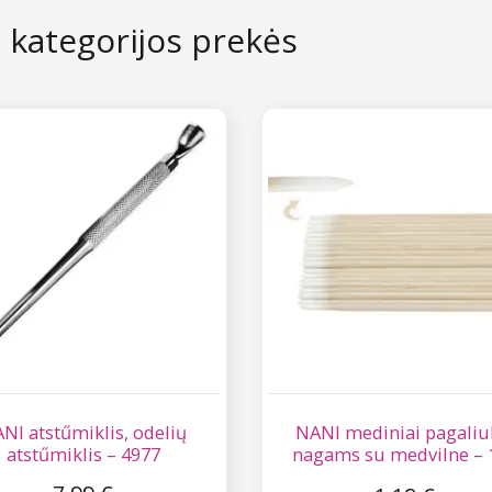
s kategorijos prekės
NI atstűmiklis, odelių
NANI mediniai pagaliu
atstűmiklis – 4977
nagams su medvilne – 
vnt.