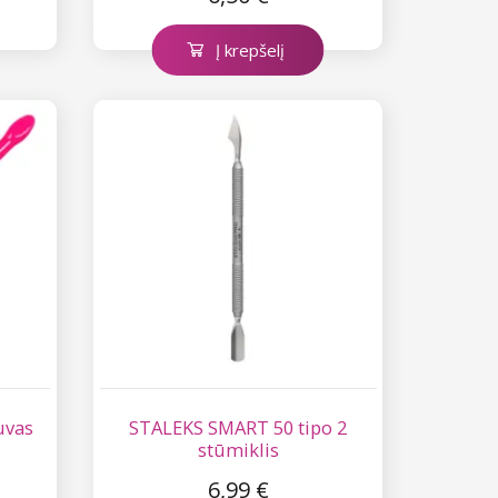
Į krepšelį
uvas
STALEKS SMART 50 tipo 2
stūmiklis
6,99 €