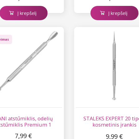
Į krepšelį
Į krepšelį
vimas
NI atstűmiklis, odelių
STALEKS EXPERT 20 tip
tstűmiklis Premium 1
kosmetinis įrankis
(šaukštelis, adata)
7,99 €
9,99 €