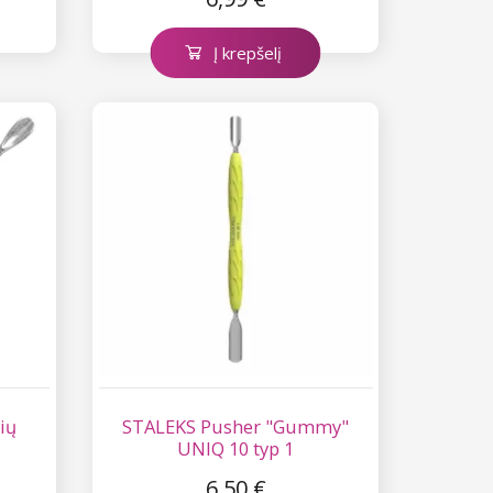
Į krepšelį
ių
STALEKS Pusher "Gummy"
UNIQ 10 typ 1
6,50 €