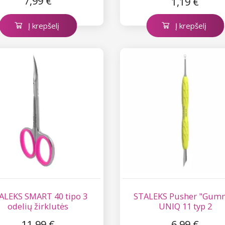
7,99 €
1,19 €
Į krepšelį
Į krepšelį
ALEKS SMART 40 tipo 3
STALEKS Pusher "Gum
odelių žirklutės
UNIQ 11 typ 2
11,99 €
6,99 €