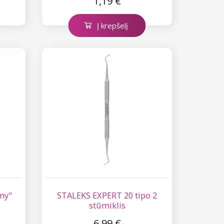
1,19 €
Į krepšelį
my"
STALEKS EXPERT 20 tipo 2
stūmiklis
6,99 €