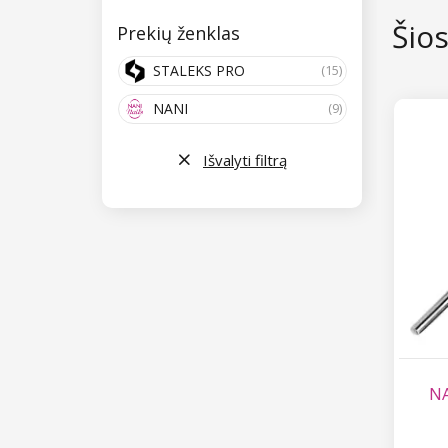
Šio
Prekių ženklas
STALEKS PRO
(15)
NANI
(9)
Išvalyti filtrą
NA