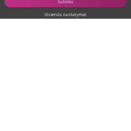
Sutinku
Išsamūs nustatymai
Apie pirkimą
Apie mus
Kontaktai
Šis puslapis yra apsaugotas reCAPTCHA ir jam taikomos