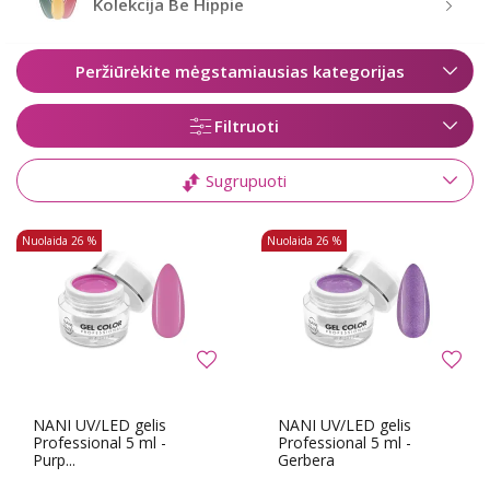
Kolekcija Be Hippie
Peržiūrėkite mėgstamiausias kategorijas
Filtruoti
Sugrupuoti
Nuolaida
26 %
Nuolaida
26 %
NANI UV/LED gelis
NANI UV/LED gelis
Professional 5 ml -
Professional 5 ml -
Purp...
Gerbera