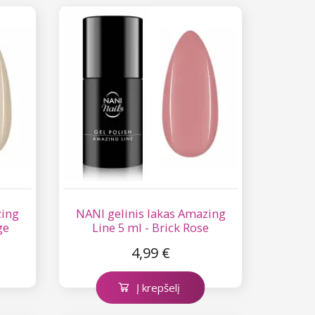
zing
NANI gelinis lakas Amazing
ge
Line 5 ml - Brick Rose
4,99 €
Į krepšelį