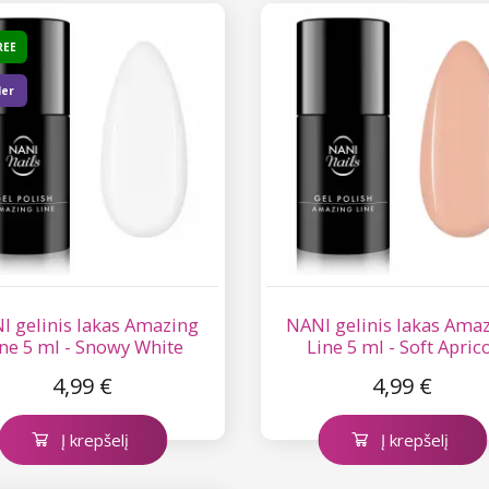
REE
ler
I gelinis lakas Amazing
NANI gelinis lakas Ama
ne 5 ml - Snowy White
Line 5 ml - Soft Apric
4,99 €
4,99 €
Į krepšelį
Į krepšelį