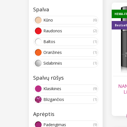
Spalva
HEMA-F
Kūno
(6)
Bestsel
Raudonos
(2)
Baltos
(1)
Oranžinės
(1)
Sidabrinės
(1)
Spalvų rūšys
NAN
Klasikinės
(9)
L
Blizgančios
(1)
Aprėptis
Padengimas
(9)