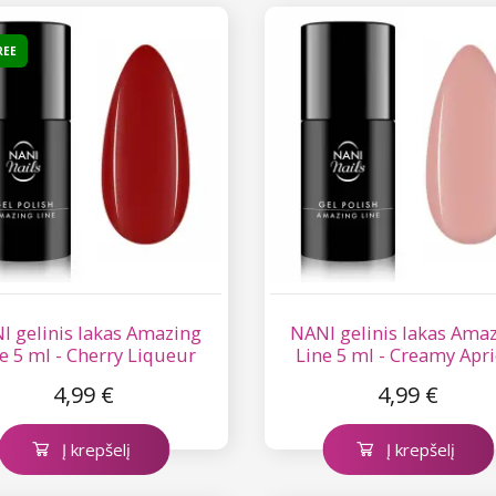
REE
I gelinis lakas Amazing
NANI gelinis lakas Ama
e 5 ml - Cherry Liqueur
Line 5 ml - Creamy Apri
4,99 €
4,99 €
Į krepšelį
Į krepšelį