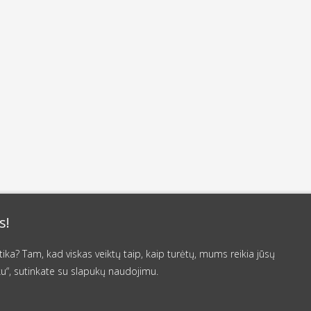
s!
a? Tam, kad viskas veiktų taip, kaip turėtų, mums reikia jūsų
u“, sutinkate su slapukų naudojimu.