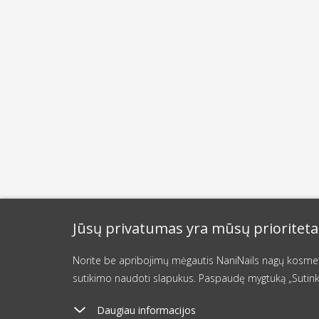
Jūsų privatumas yra mūsų prioriteta
Norite be apribojimų mėgautis NaniNails nagų kosmetik
sutikimo naudoti slapukus. Paspaudę mygtuką „Sutink
Daugiau informacijos