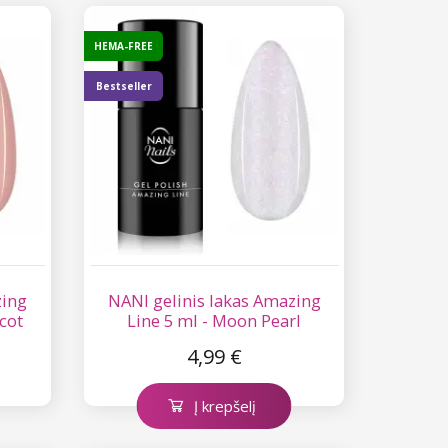
HEMA-FREE
Bestseller
zing
NANI gelinis lakas Amazing
cot
Line 5 ml - Moon Pearl
4,99 €
Į krepšelį