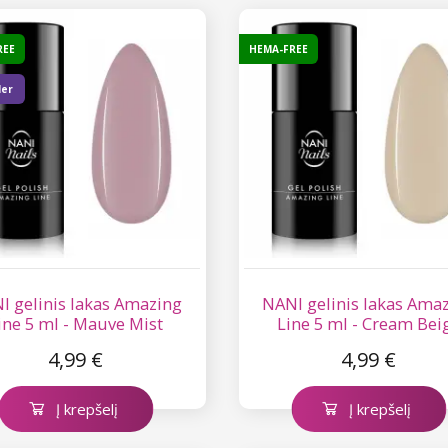
REE
HEMA-FREE
ler
I gelinis lakas Amazing
NANI gelinis lakas Ama
ine 5 ml - Mauve Mist
Line 5 ml - Cream Bei
4,99 €
4,99 €
Į krepšelį
Į krepšelį