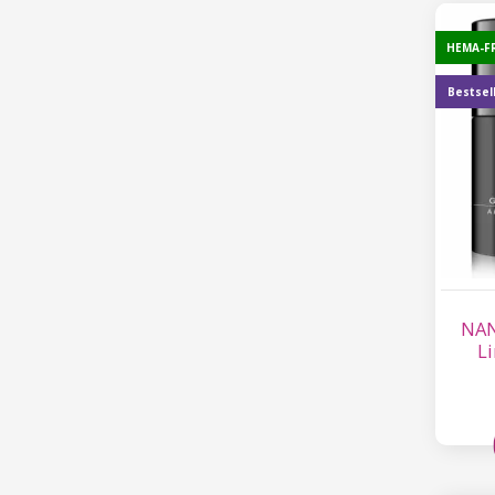
HEMA-F
Bestsel
NAN
Li