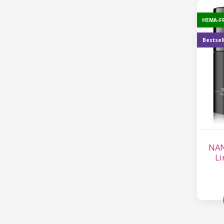
HEMA-F
Bestsel
NAN
Li