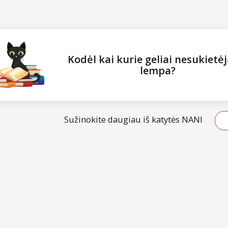
Kodėl kai kurie geliai nesukietė
lempa?
Sužinokite daugiau iš katytės NANI