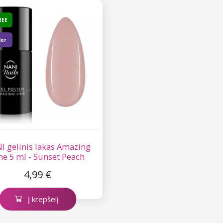
REE
ler
I gelinis lakas Amazing
ne 5 ml - Sunset Peach
4,99 €
Į krepšelį