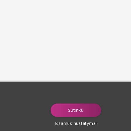
Sutinku
Išsamūs nustatymai