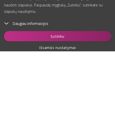
naudoti slapukus. Paspaudę mygtuką „Sutinku“, sutinkate su
slapukų naudojimu.
Daugiau informacijos
Įdėti į krepšelį
Sutinku
Išsamūs nustatymai
Apie pirkimą