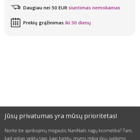
Daugiau nei 50 EUR
siuntimas nemokamas
Prekių grąžinimas
iki 30 dienų
Jūsų privatumas yra mūsų prioritetas!
Norite be apribojimų mėgautis NaniNails nagų kosmetika? Tam,
kad viskas veiktų taip, kaip turėtų, mums reikia jūsų sutikimo