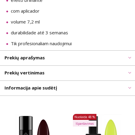
efeito brilhante
com aplicador
volume 7,2 ml
durabilidade até 3 semanas
Tik profesionaliam naudojimui
Prekių aprašymas
Prekių vertinimas
Informacija apie sudėtį
Nuolaida
48 %
Išpardavimas