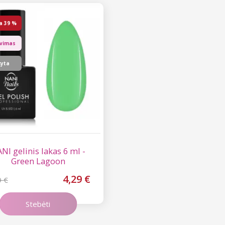
a
39 %
avimas
kyta
NI gelinis lakas 6 ml -
Green Lagoon
4,29 €
9 €
Stebėti