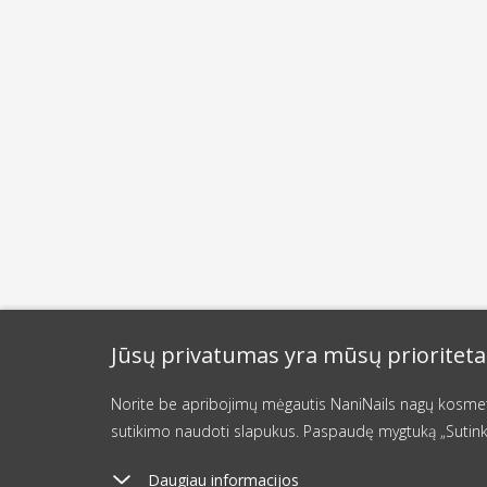
Jūsų privatumas yra mūsų prioriteta
Norite be apribojimų mėgautis NaniNails nagų kosmetik
sutikimo naudoti slapukus. Paspaudę mygtuką „Sutink
Daugiau informacijos