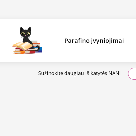
Parafino įvyniojimai
Sužinokite daugiau iš katytės NANI