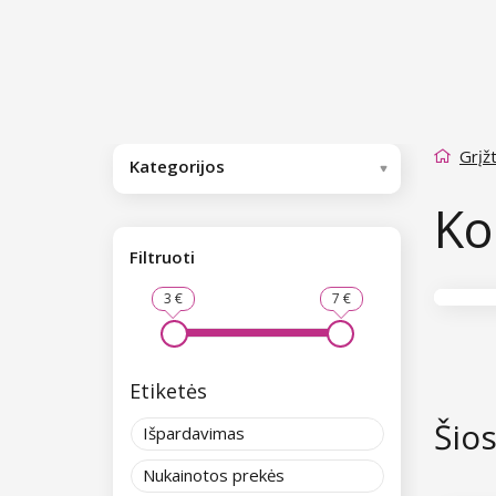
Grįžt
Kategorijos
Ko
Filtruoti
3 €
7 €
Etiketės
Šio
Išpardavimas
Nukainotos prekės