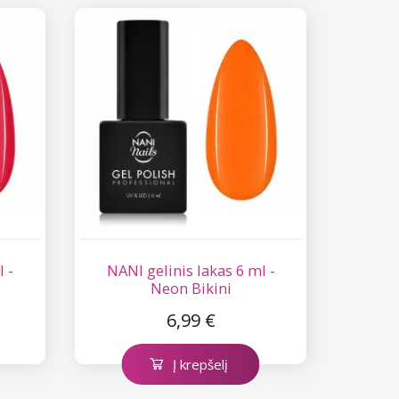
l -
NANI gelinis lakas 6 ml -
Neon Bikini
6,99 €
Į krepšelį