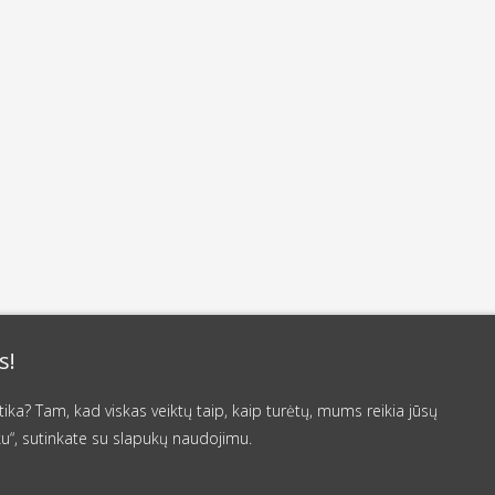
s!
a? Tam, kad viskas veiktų taip, kaip turėtų, mums reikia jūsų
u“, sutinkate su slapukų naudojimu.