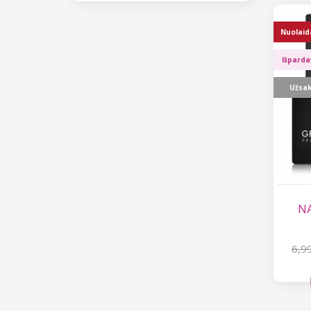
Nuolaid
Išpard
Užsa
NA
6,9