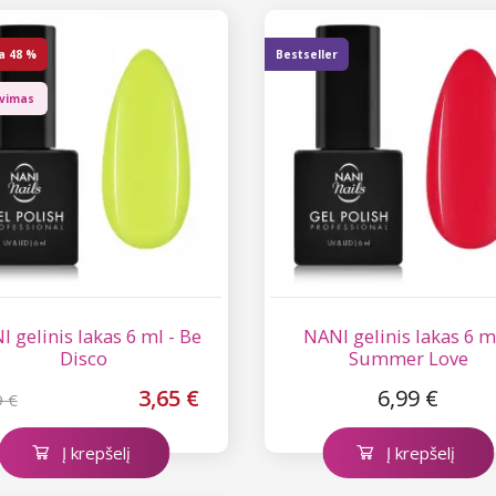
a
48 %
Bestseller
avimas
 gelinis lakas 6 ml - Be
NANI gelinis lakas 6 m
Disco
Summer Love
3,65 €
6,99 €
9 €
Į krepšelį
Į krepšelį