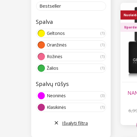
Bestseller
Nuolaid
Spalva
Išpard
Geltonos
(1)
Oranžinės
(1)
Rožinės
(1)
Žalios
(1)
Spalvų rūšys
NANI
Neoninės
(3)
Klasikinės
(1)
6,9
Išvalyti filtrą