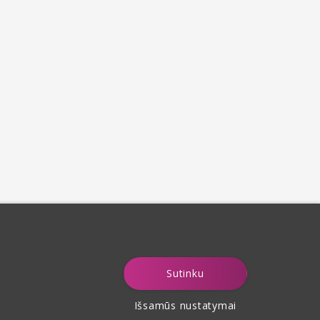
Sutinku
Išsamūs nustatymai