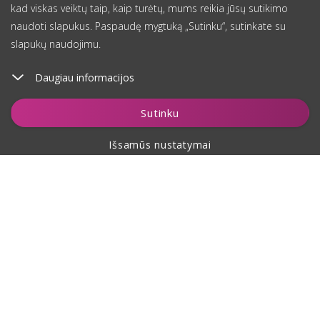
kad viskas veiktų taip, kaip turėtų, mums reikia jūsų sutikimo
naudoti slapukus. Paspaudę mygtuką „Sutinku“, sutinkate su
slapukų naudojimu.
Daugiau informacijos
Sutinku
Išsamūs nustatymai
Apie pirkimą