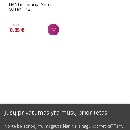
NANI dekoracija Glitter
Queen – 12
1,59 €
0,85 €
Jūsų privatumas yra mūsų prioritetas!
Norite be apribojimų mėgautis NaniNails nagų kosmetika? Tam,