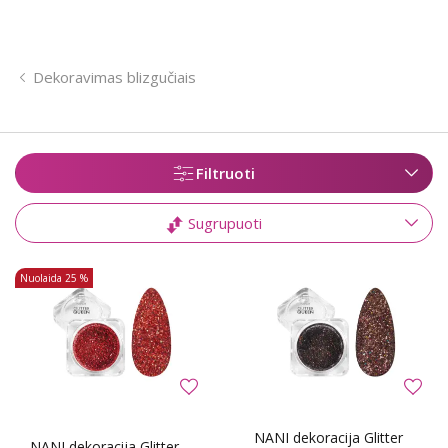
Dekoravimas blizgučiais
Filtruoti
Sugrupuoti
Nuolaida
25 %
NANI dekoracija Glitter
NANI dekoracija Glitter