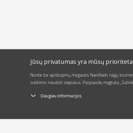
Jūsų privatumas yra mūsų prioriteta
Norite be apribojimų mėgautis NaniNails nagų kosmetik
sutikimo naudoti slapukus. Paspaudę mygtuką „Sutink
Daugiau informacijos