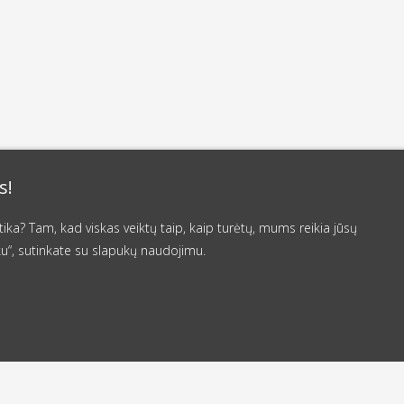
s!
a? Tam, kad viskas veiktų taip, kaip turėtų, mums reikia jūsų
u“, sutinkate su slapukų naudojimu.