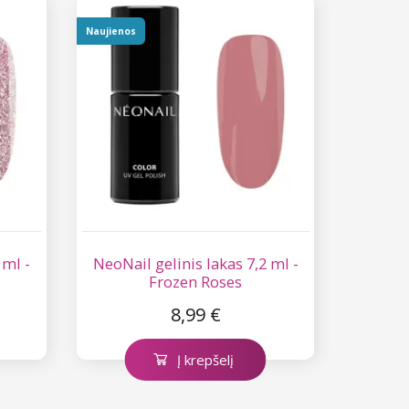
Naujienos
 ml -
NeoNail gelinis lakas 7,2 ml -
Frozen Roses
8,99 €
Į krepšelį