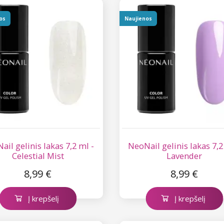
os
Naujienos
ail gelinis lakas 7,2 ml -
NeoNail gelinis lakas 7,2
Celestial Mist
Lavender
8,99 €
8,99 €
Į krepšelį
Į krepšelį