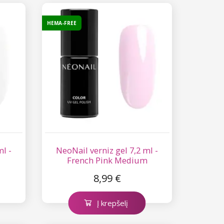
HEMA-FREE
ml -
NeoNail verniz gel 7,2 ml -
French Pink Medium
8,99 €
Į krepšelį