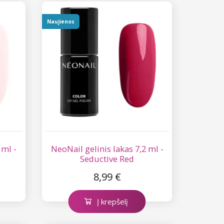
Naujienos
 ml -
NeoNail gelinis lakas 7,2 ml -
Seductive Red
8,99 €
Į krepšelį