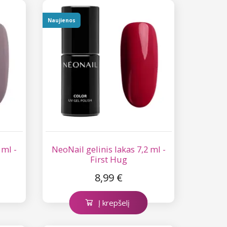
Naujienos
 ml -
NeoNail gelinis lakas 7,2 ml -
First Hug
8,99 €
Į krepšelį