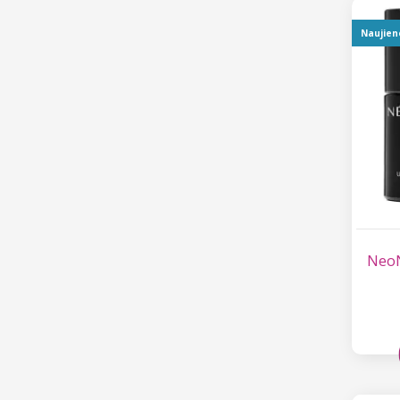
Naujien
NeoN