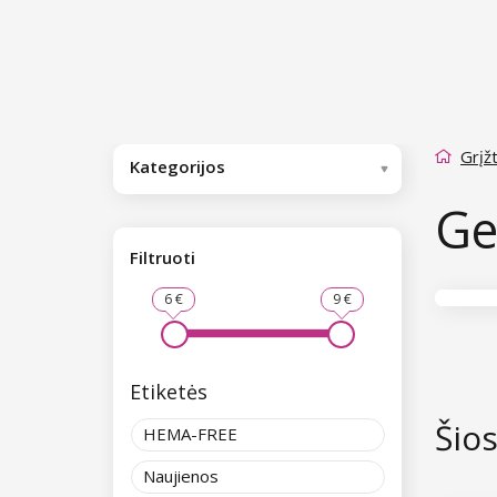
Grįžt
Kategorijos
Ge
Filtruoti
6 €
9 €
Etiketės
Šio
HEMA-FREE
Naujienos