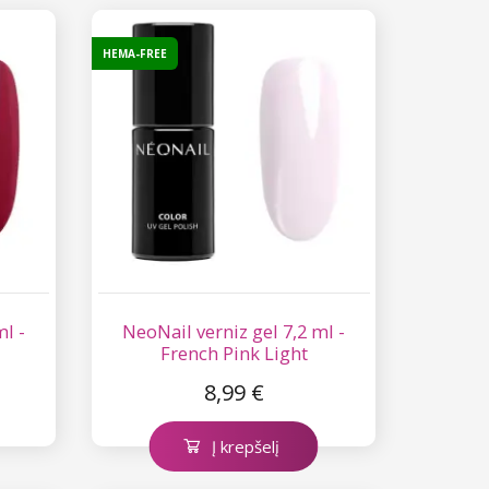
HEMA-FREE
ml -
NeoNail verniz gel 7,2 ml -
French Pink Light
8,99 €
Į krepšelį