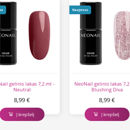
os
Naujienos
ail gelinis lakas 7,2 ml -
NeoNail gelinis lakas 7,2
Neutral
Blushing Diva
8,99 €
8,99 €
Į krepšelį
Į krepšelį