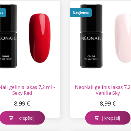
os
Naujienos
ail gelinis lakas 7,2 ml -
NeoNail gelinis lakas 7,2
Sexy Red
Vanilla Sky
8,99 €
8,99 €
Į krepšelį
Į krepšelį