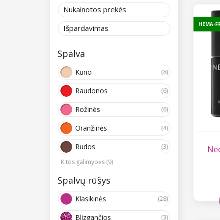
Nukainotos prekės
HEMA-F
Išpardavimas
Spalva
Kūno
(8)
Raudonos
(6)
Rožinės
(6)
Oranžinės
(4)
Rudos
(3)
Neo
Kitos galimybės (9)
Spalvų rūšys
Klasikinės
(28)
Blizgančios
(3)