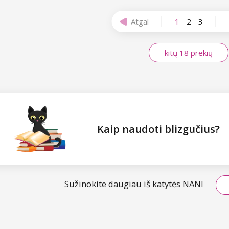
Atgal
1
2
3
kitų 18 prekių
Kaip naudoti blizgučius?
Sužinokite daugiau iš katytės NANI