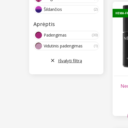
Šildančios
(2)
HEMA-F
Aprėptis
Padengimas
(30)
Vidutinis padengimas
(1)
Išvalyti filtrą
Neo