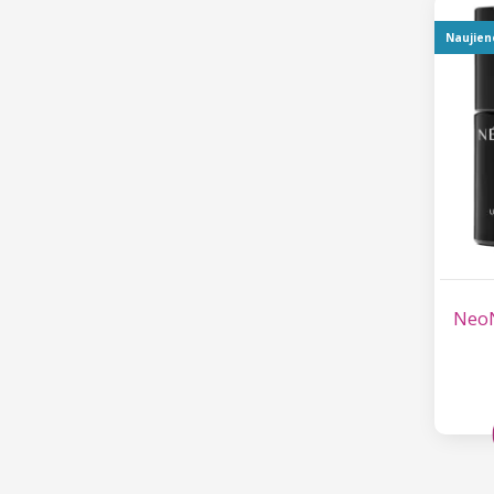
Naujien
NeoN