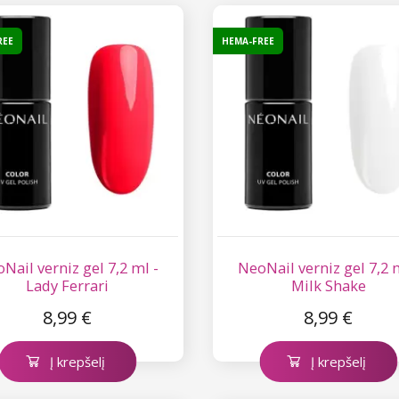
REE
HEMA-FREE
Nail verniz gel 7,2 ml -
NeoNail verniz gel 7,2 
Lady Ferrari
Milk Shake
8,99 €
8,99 €
Į krepšelį
Į krepšelį