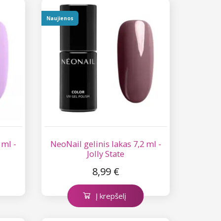
Naujienos
 ml -
NeoNail gelinis lakas 7,2 ml -
Jolly State
8,99 €
Į krepšelį