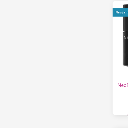
Naujien
NeoN