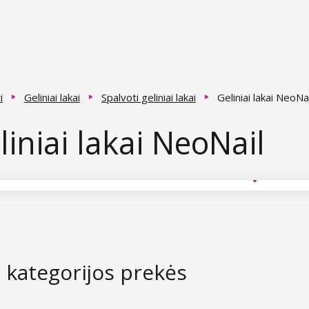
i
Geliniai lakai
Spalvoti geliniai lakai
Geliniai lakai NeoNai
liniai lakai NeoNail
s kategorijos prekės