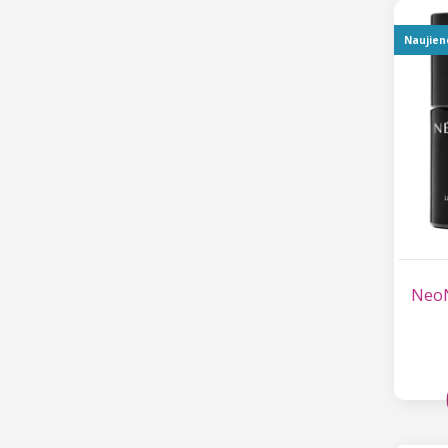
Naujien
NeoN