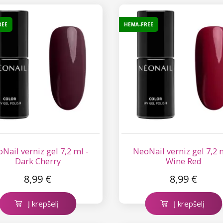
REE
HEMA-FREE
Nail verniz gel 7,2 ml -
NeoNail verniz gel 7,2 
Dark Cherry
Wine Red
8,99 €
8,99 €
Į krepšelį
Į krepšelį