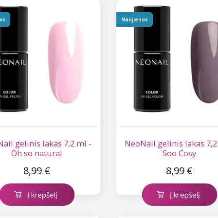
os
Naujienos
ail gelinis lakas 7,2 ml -
NeoNail gelinis lakas 7,2
Oh so natural
Soo Cosy
8,99 €
8,99 €
Į krepšelį
Į krepšelį