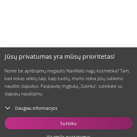
Jūsų privatumas yra mūsų prioritetas!
Norite be apribojimų mėgautis NaniNails nagų kosmetika? Tam,
kad viskas veiktų taip, kaip turėtų, mums reikia jūsų sutikimo
naudoti slapukus. Paspaudę mygtuką „Sutinku“, sutinkate su
slapukų naudojimu.
Daugiau informacijos
Sutinku
Išsamūs nustatymai