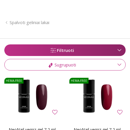
Spalvoti geliniai lakai
Filtruoti
Sugrupuoti
HEMA-FREE
HEMA-FREE
NeoNail verniz gel 7,2 ml
NeoNail verniz gel 7,2 ml