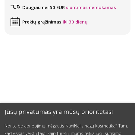
Daugiau nei 50 EUR
siuntimas nemokamas
Prekių grąžinimas
iki 30 dienų
Jūsų privatumas yra mūsų prioritetas!
Norite be apribojimų mėgautis NaniNails nagų kosmetika? Tam,
kad viskas veiktų taip, kaip turėtų, mums reikia jūsų sutikimo