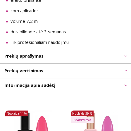
efeito brilhante
com aplicador
volume 7,2 ml
durabilidade até 3 semanas
Tik profesionaliam naudojimui
Prekių aprašymas
Prekių vertinimas
Informacija apie sudėtį
Nuolaida
14 %
Nuolaida
39 %
Išpardavimas