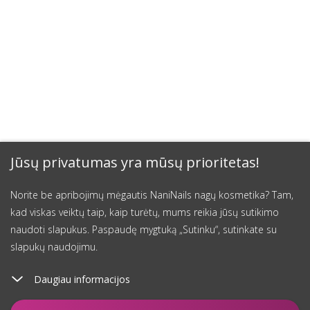
Jūsų privatumas yra mūsų prioritetas!
Norite be apribojimų mėgautis NaniNails nagų kosmetika? Tam,
kad viskas veiktų taip, kaip turėtų, mums reikia jūsų sutikimo
naudoti slapukus. Paspaudę mygtuką „Sutinku“, sutinkate su
slapukų naudojimu.
Daugiau informacijos
Įdėti į krepšelį