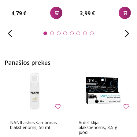
4,79 €
3,99 €
Panašios prekės
NANILashes šampűnas
Ardell klijai
blakstienoms, 50 ml
blakstienoms, 3,5 g –
juodi