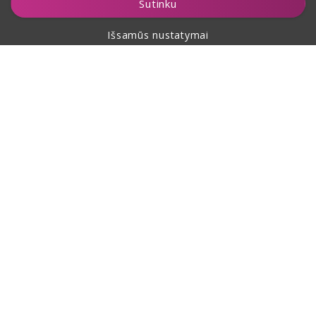
Sutinku
Išsamūs nustatymai
Apie pirkimą
Apie mus
Kontaktai
Šis puslapis yra apsaugotas reCAPTCHA ir jam taikomos