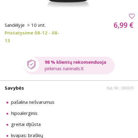
6,99 €
Sandėlyje
> 10 vnt.
Pristatysime 08-12 - 08-
13
98 % klientų rekomenduoja
pirkimas naninails.lt
Savybės
Kat. Nr.: 0600/9
pašalina nešvarumus
hipoalerginis
greitai dţiűsta
kvapas: braškių