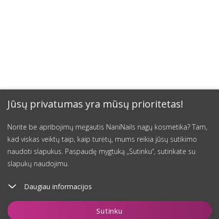
Jūsų privatumas yra mūsų prioritetas!
Norite be apribojimų mėgautis NaniNails nagų kosmetika? Tam,
kad viskas veiktų taip, kaip turėtų, mums reikia jūsų sutikimo
naudoti slapukus. Paspaudę mygtuką „Sutinku“, sutinkate su
slapukų naudojimu.
Daugiau informacijos
Įdėti į krepšelį
Sutinku