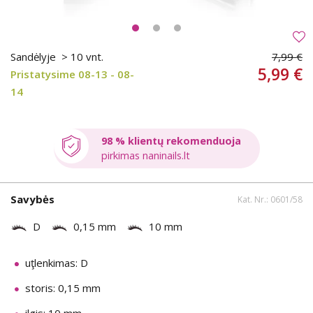
Sandėlyje
> 10 vnt.
7,99 €
5,99 €
Pristatysime 08-13 - 08-
14
98 % klientų rekomenduoja
pirkimas naninails.lt
Savybės
Kat. Nr.: 0601/58
D
0,15 mm
10 mm
uţlenkimas: D
storis: 0,15 mm