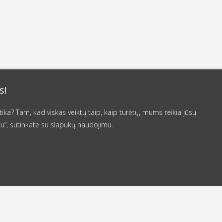
s!
a? Tam, kad viskas veiktų taip, kaip turėtų, mums reikia jūsų
u“, sutinkate su slapukų naudojimu.