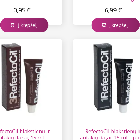
daţyti
Strawberry
0,95 €
6,99 €
Į krepšelį
Į krepšelį
fectoCil blakstienų ir
RefectoCil blakstienų i
ntakių dažai, 15 ml –
antakių daţai, 15 ml – ju