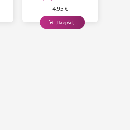
ruda spalva Nr. 3.1
4,95 €
Į krepšelį