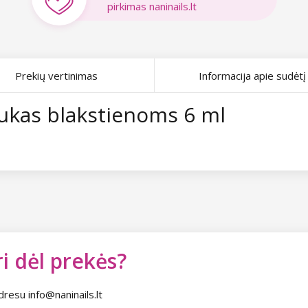
pirkimas naninails.lt
Prekių vertinimas
Informacija apie sudėtį
jukas blakstienoms 6 ml
i dėl prekės?
dresu info@naninails.lt