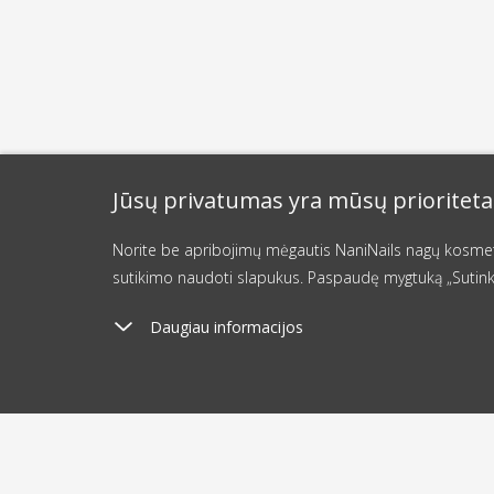
Jūsų privatumas yra mūsų prioriteta
Norite be apribojimų mėgautis NaniNails nagų kosmetik
sutikimo naudoti slapukus. Paspaudę mygtuką „Sutink
Daugiau informacijos