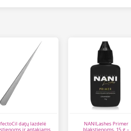
fectoCil daţų lazdelë
NANILashes Primer
kstienoms ir antakiams
blakstienoms, 15 g –