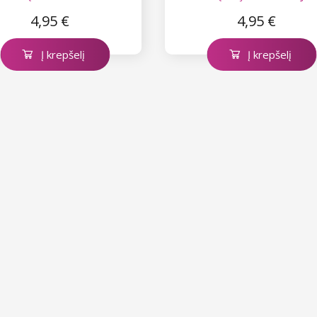
natūraliai ruda nr. 3
spalva Nr. 1
4,95 €
4,95 €
Į krepšelį
Į krepšelį