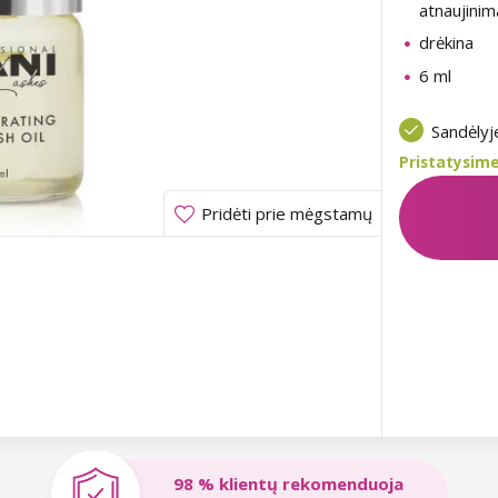
atnaujinim
drėkina
6 ml
Sandėly
Pristatysime
Pridėti prie mėgstamų
98 % klientų rekomenduoja