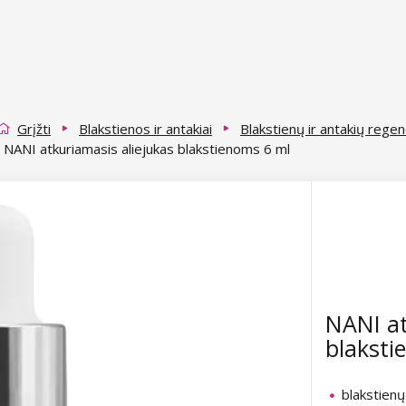
Grįžti
Blakstienos ir antakiai
Blakstienų ir antakių regen
NANI atkuriamasis aliejukas blakstienoms 6 ml
NANI at
blaksti
blakstienų