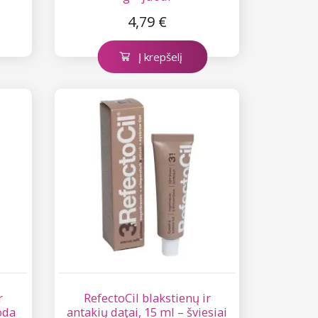
4,79 €
Į krepšelį
r
RefectoCil blakstienų ir
oda
antakių daţai, 15 ml – šviesiai