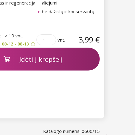
as ir regeneracija
aliejumi
be dažiklių ir konservantų
je
> 10 vnt.
3,99 €
vnt.
 08-12 - 08-13
Įdėti į krepšelį
Katalogo numeris: 0600/15