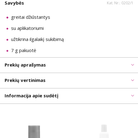
Savybės
Kat. Nr.: 0202/1
greitai džiūstantys
su aplikatoriumi
užtikrina ilgalaikį sukibimą
7 g pakuotė
Prekių aprašymas
Prekių vertinimas
Informacija apie sudėtį