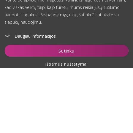
kad viskas veiktų taip, kaip turėtų, mums reikia jūsų sutikimo
naudoti slapukus. Paspaudę mygtuką „Sutinku“, sutinkate su
slapukų naudojimu.
Daugiau informacijos
Įdėti į krepšelį
Sutinku
Išsamūs nustatymai