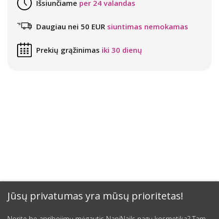
Išsiunčiame
per 24 valandas
Daugiau nei 50 EUR
siuntimas nemokamas
Prekių grąžinimas
iki 30 dienų
Jūsų privatumas yra mūsų prioritetas!
Norite be apribojimų mėgautis NaniNails nagų kosmetika? Tam,