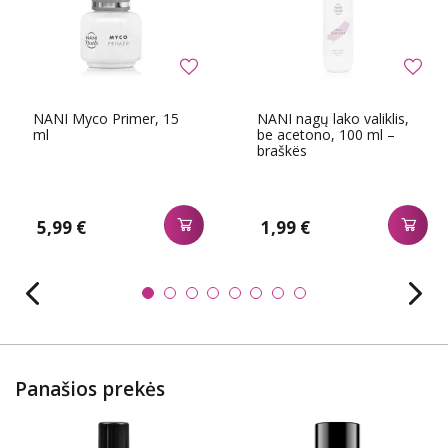
NANI Myco Primer, 15
NANI nagų lako valiklis,
ml
be acetono, 100 ml –
braškës
5,99 €
1,99 €
Panašios prekės