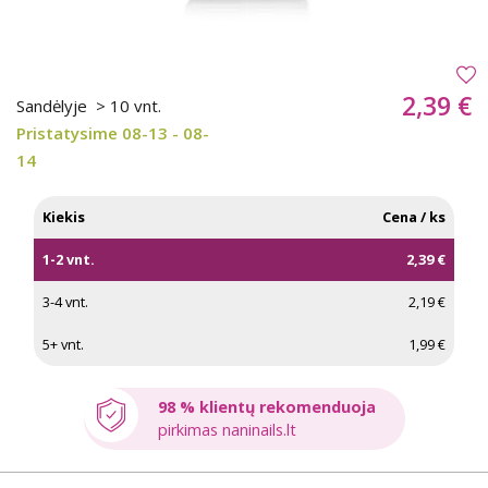
2,39 €
Sandėlyje
> 10 vnt.
Pristatysime 08-13 - 08-
14
Kiekis
Cena / ks
1-2 vnt.
2,39 €
3-4 vnt.
2,19 €
5+ vnt.
1,99 €
98 % klientų rekomenduoja
pirkimas naninails.lt