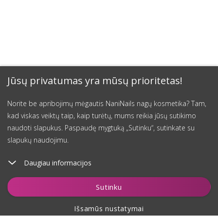
Jūsų privatumas yra mūsų prioritetas!
Norite be apribojimų mėgautis NaniNails nagų kosmetika? Tam,
kad viskas veiktų taip, kaip turėtų, mums reikia jūsų sutikimo
naudoti slapukus. Paspaudę mygtuką „Sutinku“, sutinkate su
slapukų naudojimu.
Daugiau informacijos
Įdėti į krepšelį
Sutinku
Išsamūs nustatymai