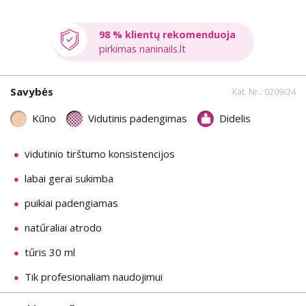
98 % klientų rekomenduoja
pirkimas naninails.lt
Savybės
Kat. Nr.: 0209/24
Kūno
Vidutinis padengimas
Didelis
vidutinio tirštumo konsistencijos
labai gerai sukimba
puikiai padengiamas
natűraliai atrodo
tűris 30 ml
Tik profesionaliam naudojimui