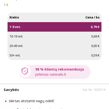
14
Kiekis
Cena / ks
1-9 vnt.
0,79 €
10-19 vnt.
0,69 €
20-49 vnt.
0,65 €
50+ vnt.
0,59 €
98 % klientų rekomenduoja
pirkimas naninails.lt
Savybės
Kat. Nr.: 0203/14
skirtas atstumti nagų odelć