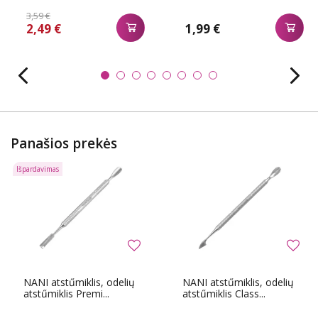
3,59 €
2,49 €
1,99 €
Panašios prekės
Išpardavimas
NANI atstűmiklis, odelių
NANI atstűmiklis, odelių
atstűmiklis Premi...
atstűmiklis Class...