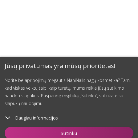
Jūsų privatumas yra mūsų prioritetas!
Norite be apribojimų mėgautis NaniNails nagų kosmetika? Tam,
kad viskas veiktų taip, kaip turėtų, mums reikia jūsų sutikimo
naudoti slapukus. Paspaudę mygtuką „Sutinku“, sutinkate su
slapukų naudojimu.
Daugiau informacijos
Įdėti į krepšelį
Sutinku