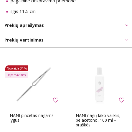
pagalbinë dekoravimo priemonë
ilgis 11,5 cm
Prekių aprašymas
Prekių vertinimas
Nuolaida
31 %
Išpardavimas
NANI pincetas nagams –
NANI nagų lako valiklis,
lygus
be acetono, 100 ml –
braškës