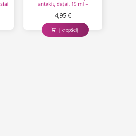
siai
antakių daţai, 15 ml –
mëlynai juoda Nr. 2
4,95 €
Į krepšelį