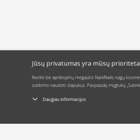
Jūsų privatumas yra mūsų prioriteta
Norite be apribojimų mėgautis NaniNails nagų kosmetik
sutikimo naudoti slapukus. Paspaudę mygtuką „Sutink
Daugiau informacijos