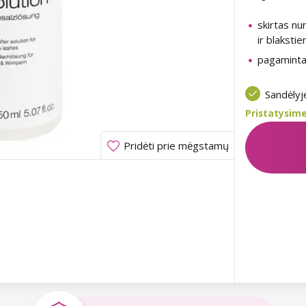
skirtas nur
ir blakstie
pagaminta 
Sandėly
Pristatysime
Pridėti prie mėgstamų