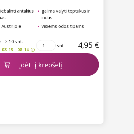
iebalinti antakius
galima valyti teptukus ir
nas
indus
Austrijoje
visiems odos tipams
je
> 10 vnt.
4,95 €
vnt.
 08-13 - 08-14
Įdėti į krepšelį