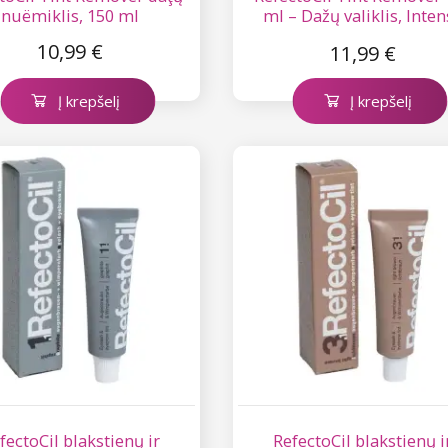
nuëmiklis, 150 ml
ml – Dažų valiklis, Inten
Browns
10,99 €
11,99 €
Į krepšelį
Į krepšelį
fectoCil blakstienų ir
RefectoCil blakstienų i