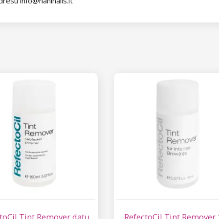
dresu info@naninails.lt
toCil Tint Remover daţų
RefectoCil Tint Remover 