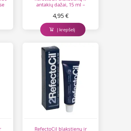
se
antakių dažai, 15 ml –
natūraliai ruda nr. 3
4,95 €
Į krepšelį
r
RefectoCil blakstienų ir