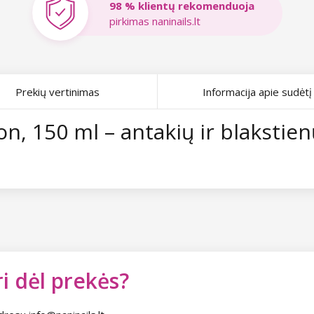
98 % klientų rekomenduoja
pirkimas naninails.lt
Prekių vertinimas
Informacija apie sudėtį
ion, 150 ml – antakių ir blakstie
i dėl prekės?