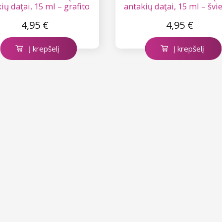
ių daţai, 15 ml – grafito
antakių daţai, 15 ml – švie
spalva Nr. 1.1
ruda spalva Nr. 3.1
4,95 €
4,95 €
Į krepšelį
Į krepšelį