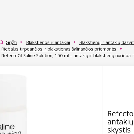
Grįžti
Blakstienos ir antakiai
Blakstienų ir antakių dažy
Riebalus tirpdančios ir blakstienas šalinančios priemonės
RefectoCil Saline Solution, 150 ml – antakių ir blakstienų nuriebal
Refecto
antakių
skystis