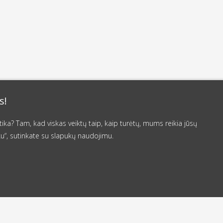
s!
a? Tam, kad viskas veiktų taip, kaip turėtų, mums reikia jūsų
u“, sutinkate su slapukų naudojimu.