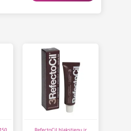
150
RefectoCil blakstienų ir