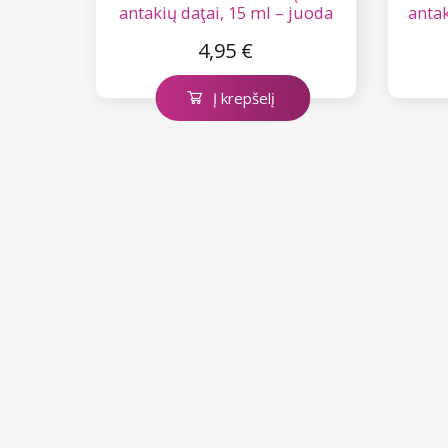
antakių daţai, 15 ml – juoda
antak
spalva Nr. 1
4,95 €
Į krepšelį