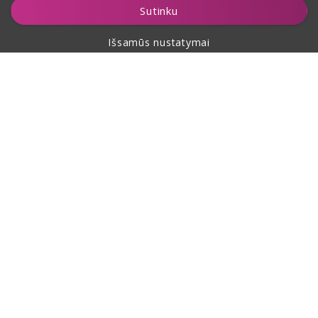
Sutinku
Išsamūs nustatymai
Apie pirkimą
Apie mus
Kontaktai