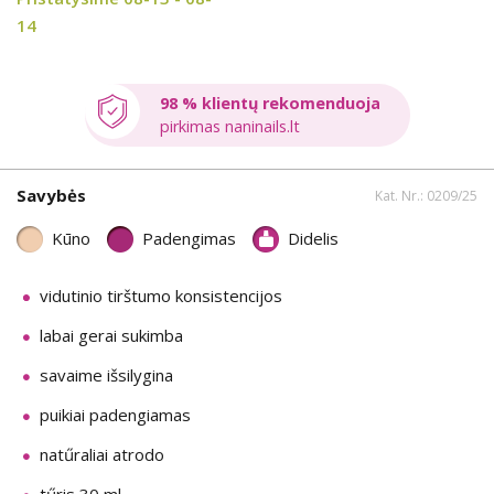
14
98 % klientų rekomenduoja
pirkimas naninails.lt
Savybės
Kat. Nr.: 0209/25
Kūno
Padengimas
Didelis
vidutinio tirštumo konsistencijos
labai gerai sukimba
savaime išsilygina
puikiai padengiamas
natűraliai atrodo