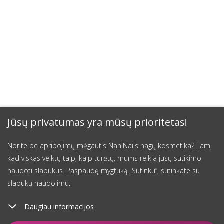
Jūsų privatumas yra mūsų prioritetas!
Norite be apribojimų mėgautis NaniNails nagų kosmetika? Tam,
kad viskas veiktų taip, kaip turėtų, mums reikia jūsų sutikimo
naudoti slapukus. Paspaudę mygtuką „Sutinku“, sutinkate su
slapukų naudojimu.
Daugiau informacijos
Įdėti į krepšelį