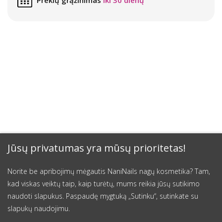
Jūsų privatumas yra mūsų prioritetas!
Norite be apribojimų mėgautis NaniNails nagų kosmetika? Tam,
kad viskas veiktų taip, kaip turėtų, mums reikia jūsų sutikimo
naudoti slapukus. Paspaudę mygtuką „Sutinku“, sutinkate su
slapukų naudojimu.