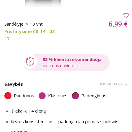
6,99 €
Sandėlyje
> 10 vnt.
Pristatysime 08-14 - 08-
17
98 % klientų rekomenduoja
pirkimas naninails.lt
Savybės
Kat. Nr.: 0044/82
Raudonos
Klasikinės
Padengimas
išlieka iki 14 dienų
tirštos konsistencijos – padengia jau pirmas sluoksnis