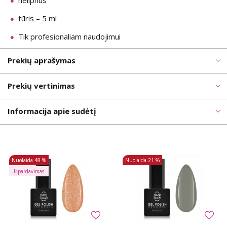
nelipnus
tūris – 5 ml
Tik profesionaliam naudojimui
Prekių aprašymas
Prekių vertinimas
Informacija apie sudėtį
Nuolaida
48 %
Nuolaida
21 %
Išpardavimas