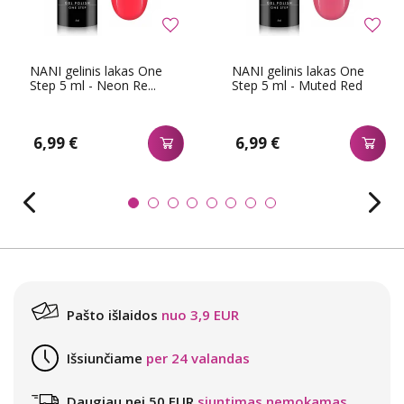
NANI gelinis lakas One
NANI gelinis lakas One
Step 5 ml - Neon Re...
Step 5 ml - Muted Red
6,99 €
6,99 €
Pašto išlaidos
nuo 3,9 EUR
Išsiunčiame
per 24 valandas
Daugiau nei 50 EUR
siuntimas nemokamas