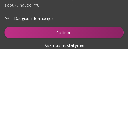
slapukų naudojimu.
Daugiau informacijos
Įdėti į krepšelį
Sutinku
Išsamūs nustatymai
Apie pirkimą