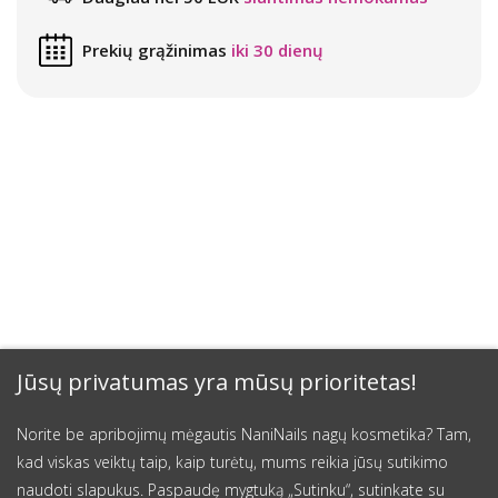
Prekių grąžinimas
iki 30 dienų
Jūsų privatumas yra mūsų prioritetas!
Norite be apribojimų mėgautis NaniNails nagų kosmetika? Tam,
kad viskas veiktų taip, kaip turėtų, mums reikia jūsų sutikimo
naudoti slapukus. Paspaudę mygtuką „Sutinku“, sutinkate su