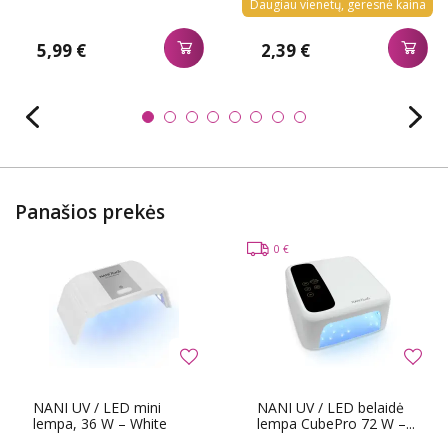
Daugiau vienetų, geresnė kaina
5,99 €
2,39 €
Panašios prekės
0 €
NANI UV / LED mini
NANI UV / LED belaidė
lempa, 36 W – White
lempa CubePro 72 W –...