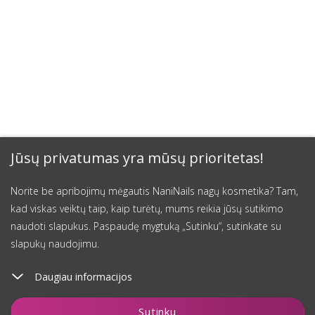
Jūsų privatumas yra mūsų prioritetas!
Norite be apribojimų mėgautis NaniNails nagų kosmetika? Tam,
kad viskas veiktų taip, kaip turėtų, mums reikia jūsų sutikimo
naudoti slapukus. Paspaudę mygtuką „Sutinku“, sutinkate su
slapukų naudojimu.
Daugiau informacijos
Įdėti į krepšelį
Sutinku