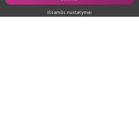
Išsamūs nustatymai
Apie pirkimą
Apie mus
Kontaktai
Šis puslapis yra apsaugotas reCAPTCHA ir jam taikomos