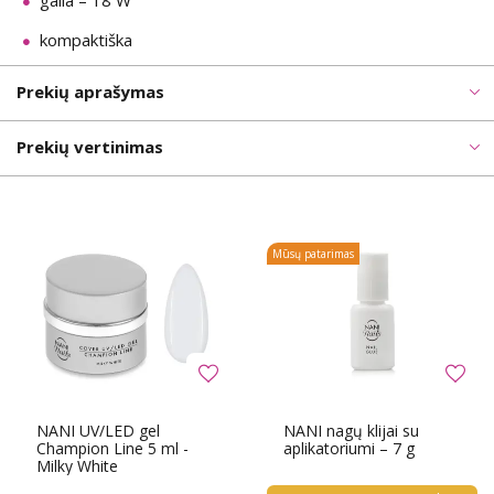
galia – 18 W
kompaktiška
Prekių aprašymas
Prekių vertinimas
Mūsų patarimas
NANI UV/LED gel
NANI nagų klijai su
Champion Line 5 ml -
aplikatoriumi – 7 g
Milky White