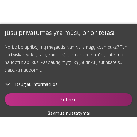
Jūsų privatumas yra mūsų prioritetas!
Norite be apribojimų mėgautis NaniNails nagų kosmetika? Tam,
kad viskas veiktų taip, kaip turėtų, mums reikia jūsų sutikimo
naudoti slapukus. Paspaudę mygtuką „Sutinku“, sutinkate su
slapukų naudojimu.
Daugiau informacijos
Įdėti į krepšelį
Sutinku
Išsamūs nustatymai