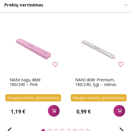
Prekių vertinimas
NANI nagų dildë
NANI dildë Premium,
180/240 – Pink
180/240, lygi – zebras
Daugiau vienetų, geresnė kaina
Daugiau vienetų, geresnė kaina
1,19 €
0,99 €