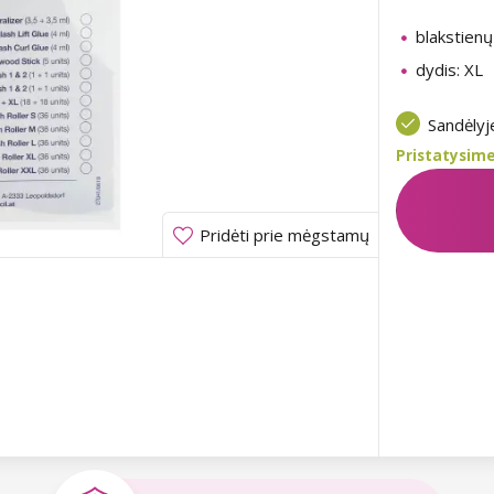
blakstienų
dydis: XL
Sandėly
Pristatysime
Pridėti prie mėgstamų