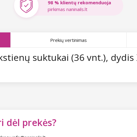
98 % klientų rekomenduoja
pirkimas naninails.lt
Prekių vertinimas
kstienų suktukai (36 vnt.), dydis
i dėl prekės?