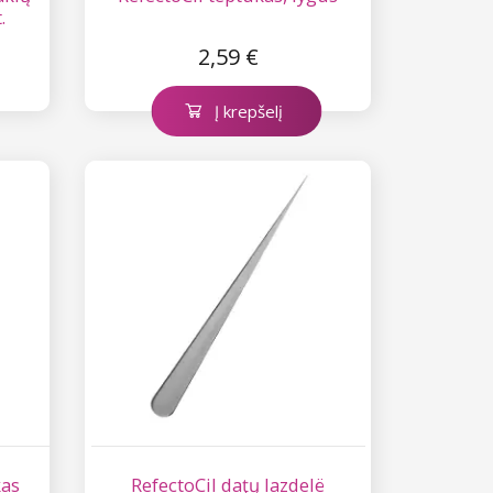
.
2,59 €
Į krepšelį
kas
RefectoCil daţų lazdelë