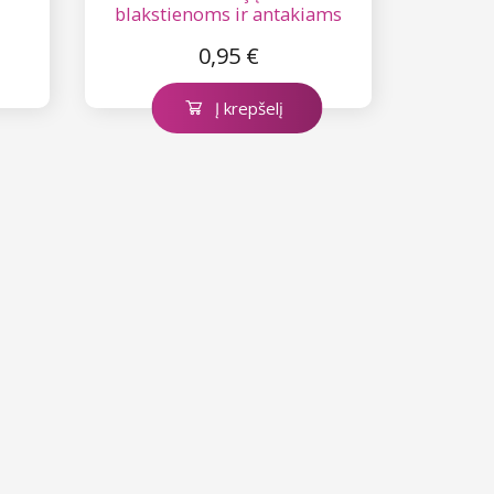
blakstienoms ir antakiams
daţyti
0,95 €
Į krepšelį