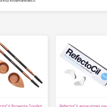
dresu info@naninails.lt
ctoCil Browista Toolkit
RefectoCil apsauginës pa