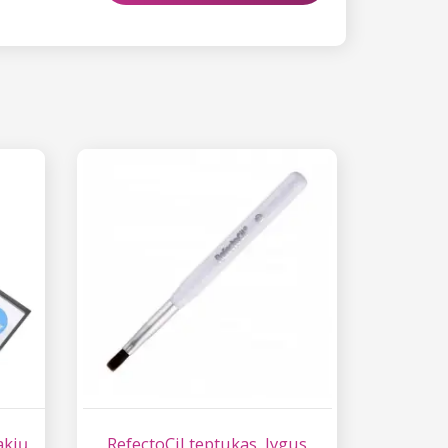
akių
RefectoCil teptukas, lygus