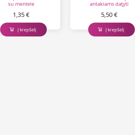
su mentele
antakiams daţyti
1,35 €
5,50 €
Į krepšelį
Į krepšelį