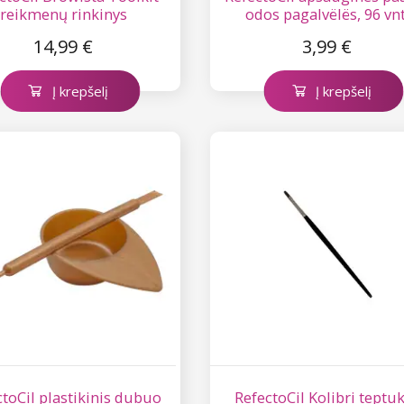
reikmenų rinkinys
odos pagalvëlës, 96 vnt
14,99 €
3,99 €
Į krepšelį
Į krepšelį
ctoCil plastikinis dubuo
RefectoCil Kolibri teptu