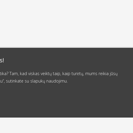
s!
a? Tam, kad viskas veiktų taip, kaip turėtų, mums reikia jūsų
u“, sutinkate su slapukų naudojimu.