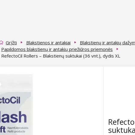
Grįžti
Blakstienos ir antakiai
Blakstienų ir antakių dažy
Papildomos blakstienų ir antakių priežiūros priemonės
RefectoCil Rollers – Blakstienų suktukai (36 vnt.), dydis XL
RefectoC
suktukai