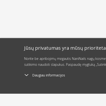
Jūsų privatumas yra mūsų prioriteta
Norite be apribojimų mėgautis NaniNails nagų kosmetik
sutikimo naudoti slapukus. Paspaudę mygtuką „Sutink
Daugiau informacijos