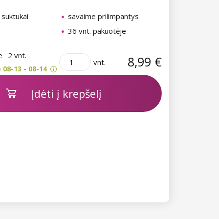
 suktukai
savaime prilimpantys
36 vnt. pakuotėje
je
2 vnt.
8,99 €
vnt.
 08-13 - 08-14
Įdėti į krepšelį