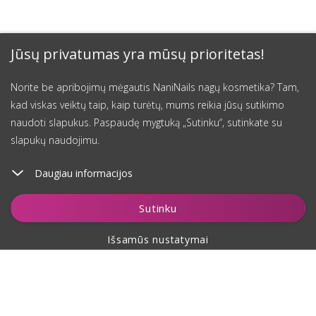
Jūsų privatumas yra mūsų prioritetas!
Norite be apribojimų mėgautis NaniNails nagų kosmetika? Tam,
kad viskas veiktų taip, kaip turėtų, mums reikia jūsų sutikimo
naudoti slapukus. Paspaudę mygtuką „Sutinku“, sutinkate su
slapukų naudojimu.
Daugiau informacijos
Įdėti į krepšelį
Sutinku
Išsamūs nustatymai