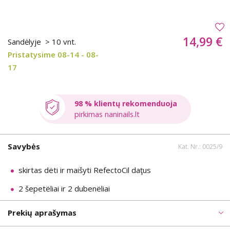
14,99 €
Sandėlyje
> 10 vnt.
Pristatysime 08-14 - 08-
17
98 % klientų rekomenduoja
pirkimas naninails.lt
Savybės
Kat. Nr.: 0025/9
skirtas dëti ir maišyti RefectoCil daţus
2 šepetëliai ir 2 dubenëliai
Prekių aprašymas