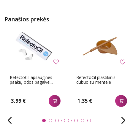
Panašios prekės
RefectoCil apsauginës
RefectoCil plastikinis
paakių odos pagalvël...
dubuo su mentele
3,99 €
1,35 €