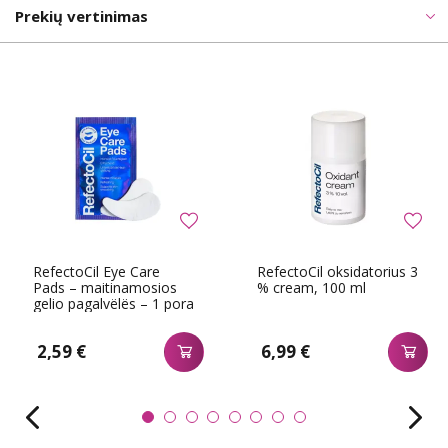
Prekių vertinimas
RefectoCil Eye Care
RefectoCil oksidatorius 3
Pads – maitinamosios
% cream, 100 ml
gelio pagalvëlës – 1 pora
2,59 €
6,99 €