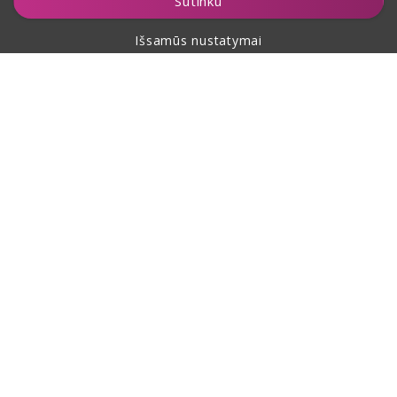
Sutinku
Išsamūs nustatymai
Apie pirkimą
Apie mus
Kontaktai
Šis puslapis yra apsaugotas reCAPTCHA ir jam taikomos