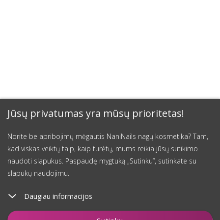
Jūsų privatumas yra mūsų prioritetas!
Norite be apribojimų mėgautis NaniNails nagų kosmetika? Tam,
kad viskas veiktų taip, kaip turėtų, mums reikia jūsų sutikimo
naudoti slapukus. Paspaudę mygtuką „Sutinku“, sutinkate su
slapukų naudojimu.
Daugiau informacijos
Įdėti į krepšelį