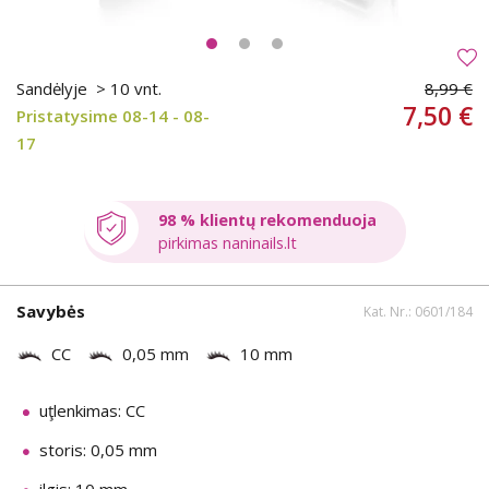
Sandėlyje
> 10 vnt.
8,99 €
7,50 €
Pristatysime 08-14 - 08-
17
98 % klientų rekomenduoja
pirkimas naninails.lt
Savybės
Kat. Nr.: 0601/184
CC
0,05 mm
10 mm
uţlenkimas: CC
storis: 0,05 mm