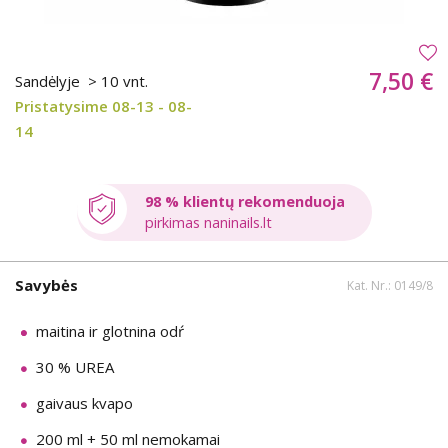
7,50 €
Sandėlyje
> 10 vnt.
Pristatysime 08-13 - 08-
14
98 % klientų rekomenduoja
pirkimas naninails.lt
Savybės
Kat. Nr.: 0149/8
maitina ir glotnina odŕ
30 % UREA
gaivaus kvapo
200 ml + 50 ml nemokamai