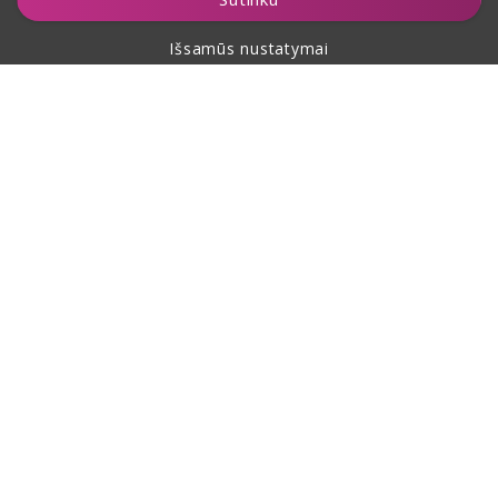
Išsamūs nustatymai
Apie pirkimą
Apie mus
Kontaktai
Šis puslapis yra apsaugotas reCAPTCHA ir jam taikomos