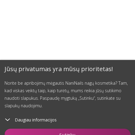
Jūsų privatumas yra mūsų prioritetas!
Norite be apribojimų mėgautis NaniNails nagų kosmetika? Tam,
kad viskas veiktų taip, kaip turėtų, mums reikia jūsų sutikimo
naudoti slapukus. Paspaudę mygtuką „Sutinku“, sutinkate su
slapukų naudojimu.
Daugiau informacijos
Įdėti į krepšelį
Sutinku