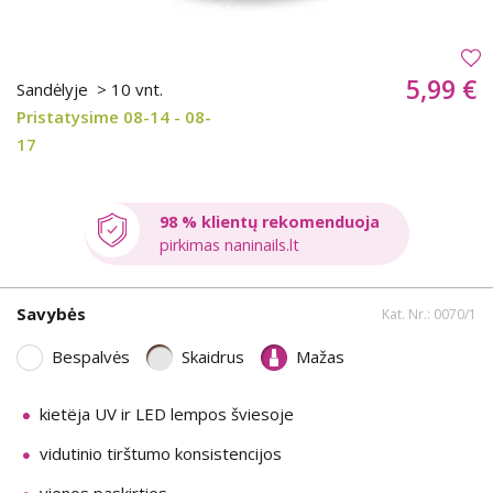
5,99 €
Sandėlyje
> 10 vnt.
Pristatysime 08-14 - 08-
17
98 % klientų rekomenduoja
pirkimas naninails.lt
Savybės
Kat. Nr.: 0070/1
Bespalvės
Skaidrus
Mažas
kietëja UV ir LED lempos šviesoje
vidutinio tirštumo konsistencijos