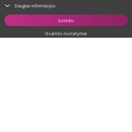
Daugiau informacijos
Įdėti į krepšelį
Sutinku
Išsamūs nustatymai
Apie pirkimą
Apie mus