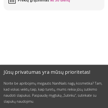
Jūsų privatumas yra mūsų prioritetas!
Norite be apribojimų mėgautis NaniNails nagų kosmetika? Tam,
kad viskas veiktų taip, kaip turėtų, mums reikia jūsų sutikimo
naudoti slapukus. Paspaudę mygtuką „Sutinku“, sutinkate su
slapukų naudojimu.