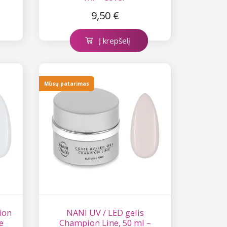
9,50 €
Į krepšelį
Mūsų patarimas
ion
NANI UV / LED gelis
e
Champion Line, 50 ml –