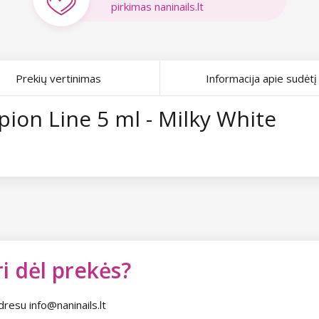
pirkimas naninails.lt
Prekių vertinimas
Informacija apie sudėtį
on Line 5 ml - Milky White
i dėl prekės?
dresu info@naninails.lt