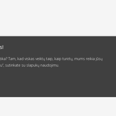
s!
a? Tam, kad viskas veiktų taip, kaip turėtų, mums reikia jūsų
u“, sutinkate su slapukų naudojimu.