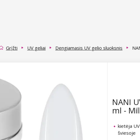
Grįžti
UV geliai
Dengiamasis UV gelio sluoksnis
NAN
NANI U
ml - Mi
kietëja UV
šviesoje