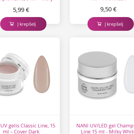
Touch
9,50 €
5,99 €
Į krepšelį
Į krepšelį
UV gelis Classic Line, 15
NANI UV/LED gel Champ
ml – Cover Dark
Line 15 ml - Milky Whit