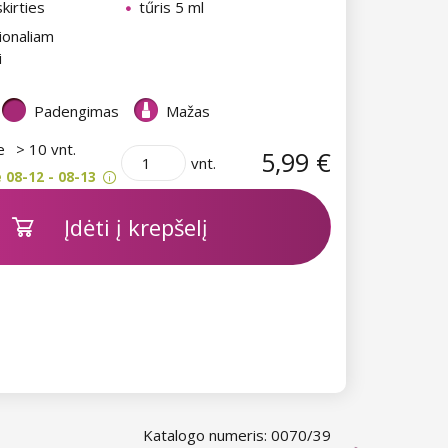
kirties
tűris 5 ml
ionaliam
i
Padengimas
Mažas
je
> 10 vnt.
5,99 €
vnt.
 08-12 - 08-13
Įdėti į krepšelį
Katalogo numeris: 0070/39