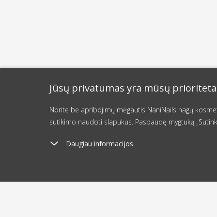
Jūsų privatumas yra mūsų prioriteta
Norite be apribojimų mėgautis NaniNails nagų kosmetik
sutikimo naudoti slapukus. Paspaudę mygtuką „Sutink
Daugiau informacijos