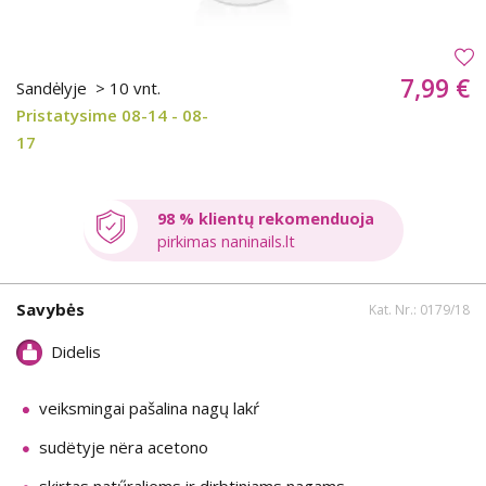
7,99 €
Sandėlyje
> 10 vnt.
Pristatysime 08-14 - 08-
17
98 % klientų rekomenduoja
pirkimas naninails.lt
Savybės
Kat. Nr.: 0179/18
Didelis
veiksmingai pašalina nagų lakŕ
sudëtyje nëra acetono