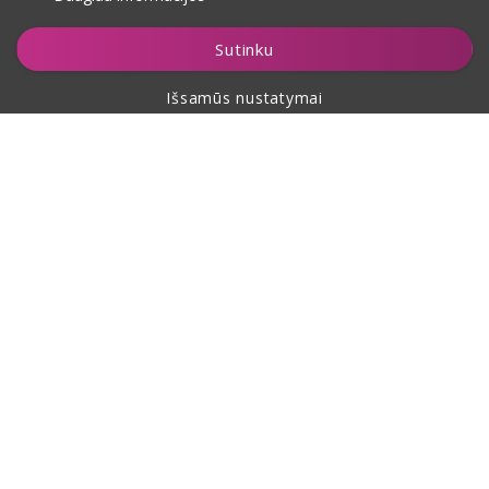
Įdėti į krepšelį
Sutinku
Išsamūs nustatymai
Apie pirkimą
Apie mus
Kontaktai