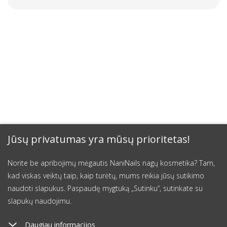
Jūsų privatumas yra mūsų prioritetas!
Norite be apribojimų mėgautis NaniNails nagų kosmetika? Tam,
kad viskas veiktų taip, kaip turėtų, mums reikia jūsų sutikimo
naudoti slapukus. Paspaudę mygtuką „Sutinku“, sutinkate su
slapukų naudojimu.
Daugiau informacijos