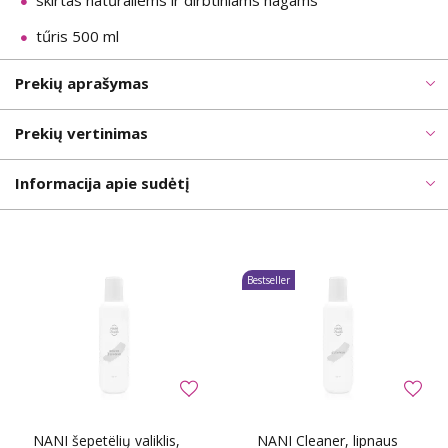
skirtas natűraliems ir dirbtiniams nagams
tűris 500 ml
Prekių aprašymas
Prekių vertinimas
Informacija apie sudėtį
Bestseller
NANI šepetëlių valiklis,
NANI Cleaner, lipnaus