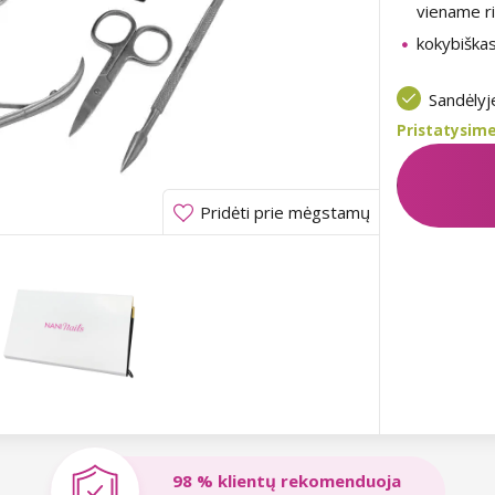
viename ri
kokybiška
Sandėly
Pristatysime
Pridėti prie mėgstamų
98 % klientų rekomenduoja