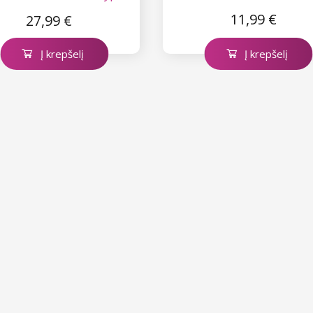
(magnolija)
11,99 €
27,99 €
Į krepšelį
Į krepšelį