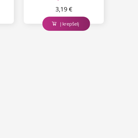
išlenktos
3,19 €
Į krepšelį