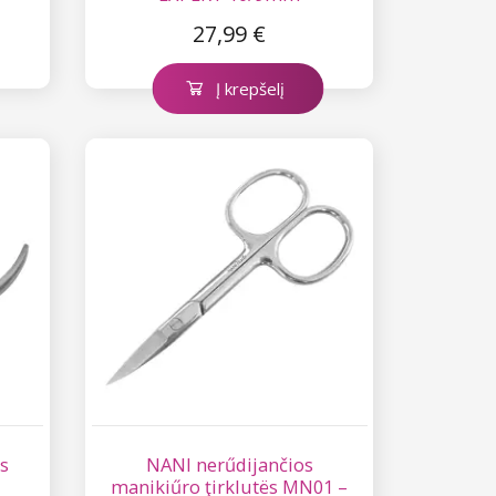
27,99 €
Į krepšelį
s
NANI nerűdijančios
manikiűro ţirklutës MN01 –