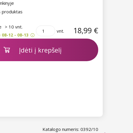
nkinyje
s produktas
je
> 10 vnt.
18,99 €
vnt.
 08-12 - 08-13
Įdėti į krepšelį
Katalogo numeris: 0392/10