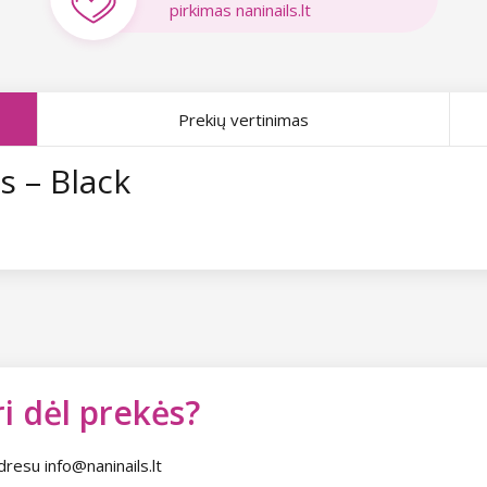
pirkimas naninails.lt
Prekių vertinimas
s – Black
i dėl prekės?
dresu info@naninails.lt