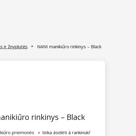
ės ir žnyplutės
NANI manikiűro rinkinys – Black
nikiűro rinkinys – Black
ikiűro priemonës
tinka ásidëti á rankinukŕ