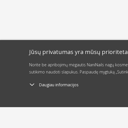
Jūsų privatumas yra mūsų prioriteta
Norite be apribojimų mėgautis NaniNails nagų kosmetik
sutikimo naudoti slapukus. Paspaudę mygtuką „Sutink
Daugiau informacijos