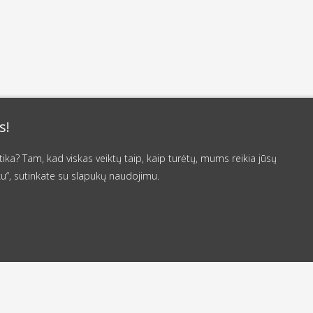
s!
a? Tam, kad viskas veiktų taip, kaip turėtų, mums reikia jūsų
u“, sutinkate su slapukų naudojimu.