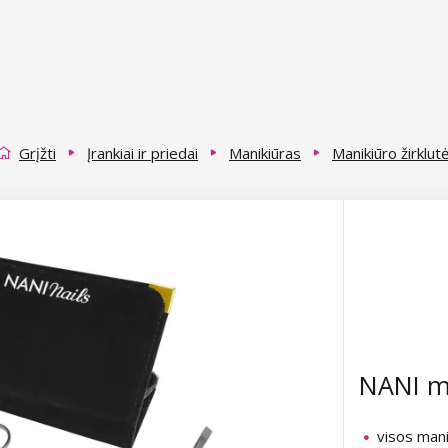
Grįžti
Įrankiai ir priedai
Manikiūras
Manikiūro žirklut
NANI ma
visos man