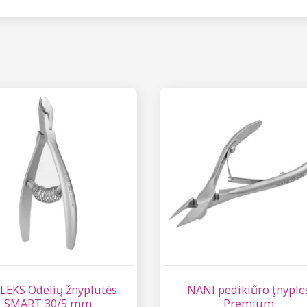
LEKS Odelių žnyplutės
NANI pedikiűro ţnyplë
SMART 30/5 mm
Premium