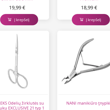
19,99 €
18,99 €
Į krepšelį
Į krepšelį
EKS Odelių žirklutės su
NANI manikiűro ţnyplë
iuku EXCLUSIVE 21 typ 1