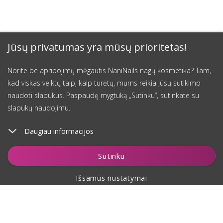
Jūsų privatumas yra mūsų prioritetas!
Norite be apribojimų mėgautis NaniNails nagų kosmetika? Tam,
kad viskas veiktų taip, kaip turėtų, mums reikia jūsų sutikimo
naudoti slapukus. Paspaudę mygtuką „Sutinku“, sutinkate su
slapukų naudojimu.
Daugiau informacijos
Įdėti į krepšelį
Sutinku
Išsamūs nustatymai