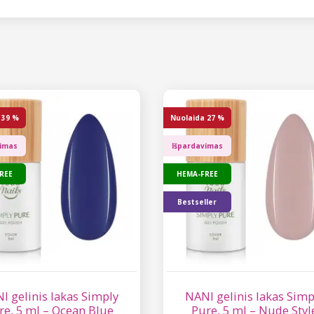
39 %
Nuolaida
27 %
vimas
Išpardavimas
REE
HEMA-FREE
Bestseller
I gelinis lakas Simply
NANI gelinis lakas Simp
re, 5 ml – Ocean Blue
Pure, 5 ml – Nude Styl