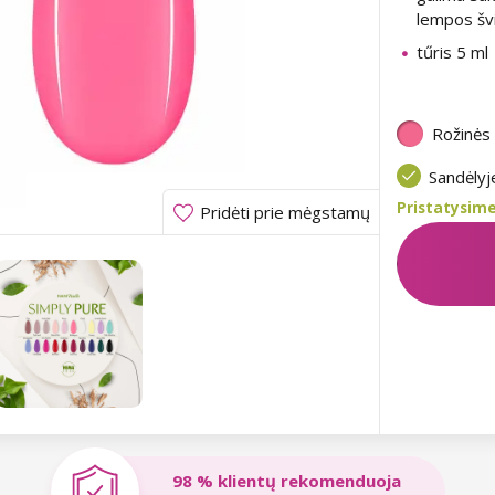
lempos šv
tűris 5 ml
Rožinės
Sandėly
Pristatysime
Pridėti prie mėgstamų
98 % klientų rekomenduoja