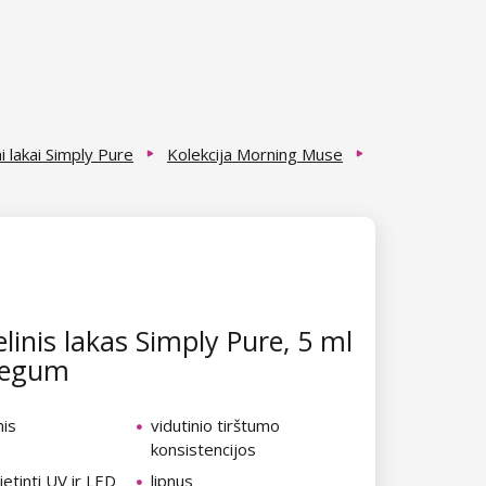
i lakai Simply Pure
Kolekcija Morning Muse
linis lakas Simply Pure, 5 ml
legum
nis
vidutinio tirštumo
konsistencijos
ietinti UV ir LED
lipnus