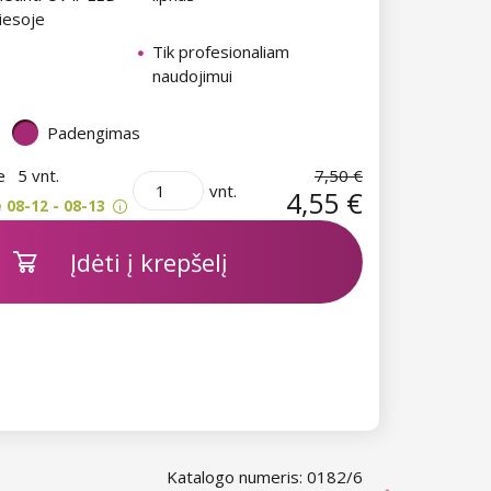
iesoje
Tik profesionaliam
naudojimui
Padengimas
je
5 vnt.
7,50 €
vnt.
4,55 €
 08-12 - 08-13
Įdėti į krepšelį
Katalogo numeris: 0182/6