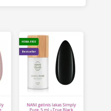
HEMA-FREE
Bestseller
ly
NANI gelinis lakas Simply
e
Pure, 5 ml –True Black