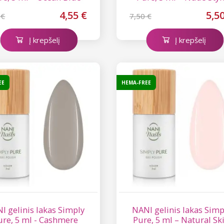
4,55 €
5,5
 €
7,50 €
Į krepšelį
Į krepšelį
EE
HEMA-FREE
I gelinis lakas Simply
NANI gelinis lakas Simp
ure, 5 ml - Cashmere
Pure, 5 ml – Natural Sk