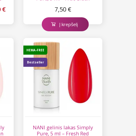
0 €
7,50 €
Į krepšelį
HEMA-FREE
Bestseller
ly
NANI gelinis lakas Simply
in
Pure, 5 ml – Fresh Red