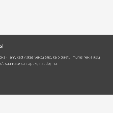
s!
a? Tam, kad viskas veiktų taip, kaip turėtų, mums reikia jūsų
u“, sutinkate su slapukų naudojimu.