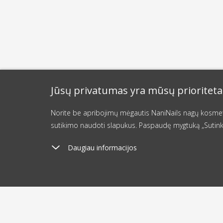
Jūsų privatumas yra mūsų prioriteta
Norite be apribojimų mėgautis NaniNails nagų kosmetik
sutikimo naudoti slapukus. Paspaudę mygtuką „Sutink
Daugiau informacijos