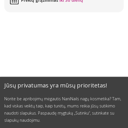
Jūsų privatumas yra mūsų prioritetas!
Norite be apribojimų mėgautis NaniNails nagų kosmetika? Tam,
kad viskas veiktų taip, kaip turėtų, mums reikia jūsų sutikimo
naudoti slapukus. Paspaudę mygtuką „Sutinku“, sutinkate su
slapukų naudojimu.