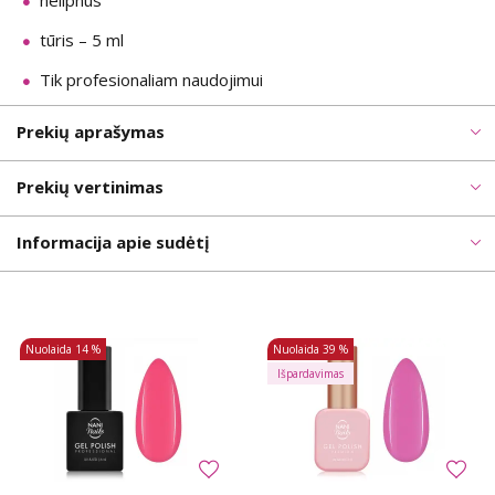
nelipnus
tūris – 5 ml
Tik profesionaliam naudojimui
Prekių aprašymas
Prekių vertinimas
Informacija apie sudėtį
Nuolaida
14 %
Nuolaida
39 %
Išpardavimas