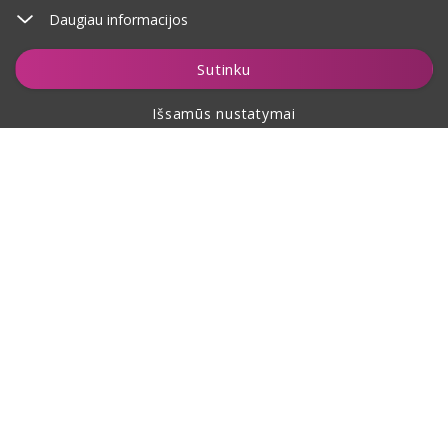
Daugiau informacijos
Įdėti į krepšelį
Sutinku
Išsamūs nustatymai
Apie pirkimą
Apie mus