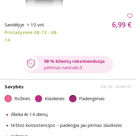
6,99 €
Sandėlyje
> 10 vnt.
Pristatysime 08-13 - 08-
14
98 % klientų rekomenduoja
pirkimas naninails.lt
Savybės
Kat. Nr.: 0044/107
Rožinės
Klasikinės
Padengimas
išlieka iki 14 dienų
tirštos konsistencijos – padengia jau pirmas sluoksnis