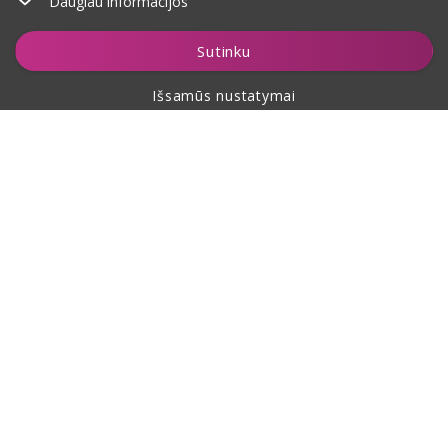
Daugiau informacijos
Įdėti į krepšelį
Sutinku
Išsamūs nustatymai
Apie pirkimą
Apie mus
Kontaktai