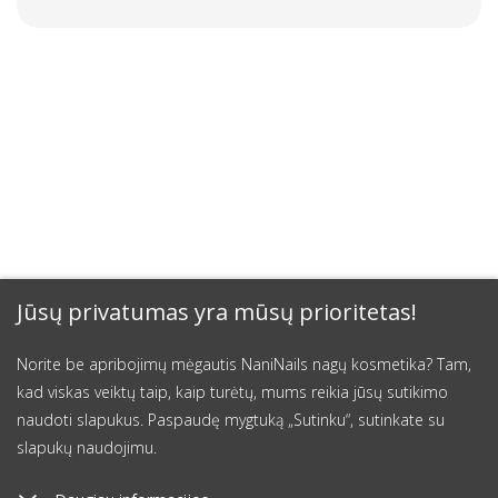
Jūsų privatumas yra mūsų prioritetas!
Norite be apribojimų mėgautis NaniNails nagų kosmetika? Tam,
kad viskas veiktų taip, kaip turėtų, mums reikia jūsų sutikimo
naudoti slapukus. Paspaudę mygtuką „Sutinku“, sutinkate su
slapukų naudojimu.