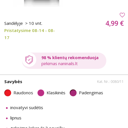
4,99 €
Sandėlyje
> 10 vnt.
Pristatysime 08-14 - 08-
17
98 % klientų rekomenduoja
pirkimas naninails.lt
Savybės
Kat. Nr.: 0080/11
Raudonos
Klasikinės
Padengimas
inovatyvi sudėtis
lipnus