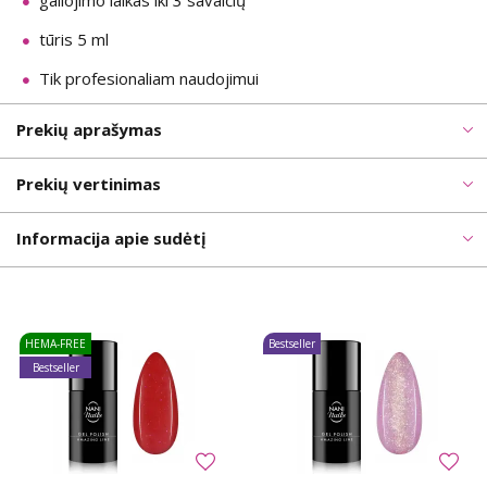
galiojimo laikas iki 3 savaičių
tūris 5 ml
Tik profesionaliam naudojimui
Prekių aprašymas
Prekių vertinimas
Informacija apie sudėtį
HEMA-FREE
Bestseller
Bestseller