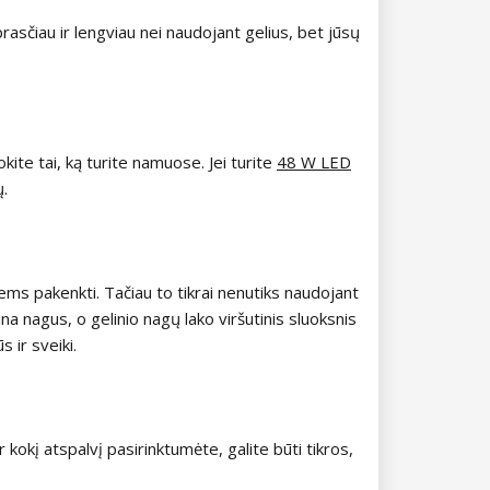
aprasčiau ir lengviau nei naudojant gelius, bet jūsų
kite tai, ką turite namuose. Jei turite
48 W LED
ų.
jiems pakenkti. Tačiau to tikrai nenutiks naudojant
ina nagus, o gelinio nagų lako viršutinis sluoksnis
 ir sveiki.
 kokį atspalvį pasirinktumėte, galite būti tikros,