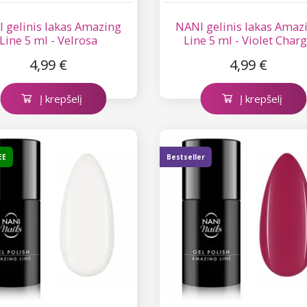
 gelinis lakas Amazing
NANI gelinis lakas Amaz
Line 5 ml - Velrosa
Line 5 ml - Violet Char
4,99 €
4,99 €
Į krepšelį
Į krepšelį
EE
Bestseller