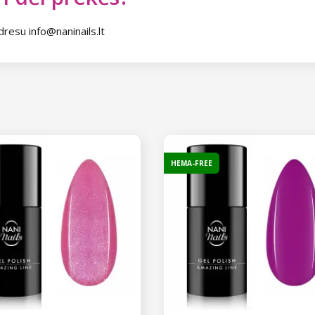
dresu info@naninails.lt
HEMA-FREE