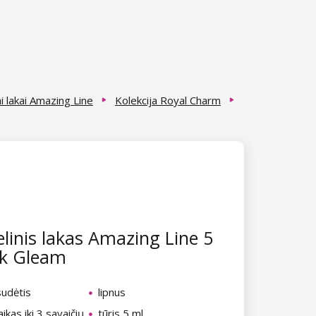
i lakai Amazing Line
Kolekcija Royal Charm
linis lakas Amazing Line 5
nk Gleam
sudėtis
lipnus
aikas iki 3 savaičių
tūris 5 ml