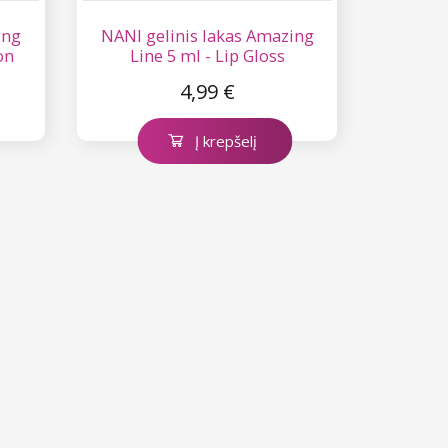
ing
NANI gelinis lakas Amazing
on
Line 5 ml - Lip Gloss
4,99 €
Į krepšelį