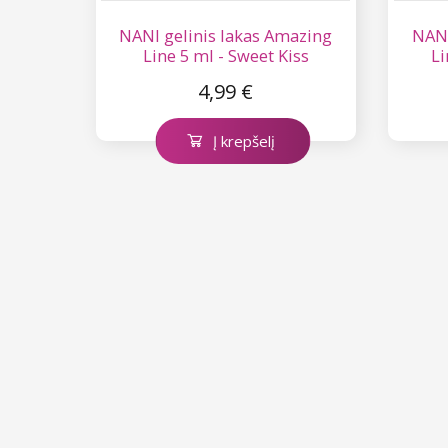
NANI gelinis lakas Amazing
NANI
Line 5 ml - Sweet Kiss
Li
4,99 €
Į krepšelį