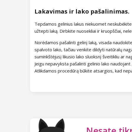
Kolekcija Frosty Day
Kolekcija Neon Vibe
Balti UV geliai prancūziškam
AI Builder Gel
Dengiamasis UV gelio sluoksnis
Spalvota akrilo pudra
Poliakrilų priedai
Poligeliai
Nagų formavimo rinkiniai
manikiūrui
Lakavimas ir lako pašalinimas.
Kolekcija Paradise Dream
Kolekcija Lovely Provance
Kolekcija Pastel
Champion Line
Baziniai UV geliai
Kietikliai ir vonelės
Poligelio priedai
Teminiai rinkiniai
Lempos nagams
Dekoravimo UV geliai
Tepdamos gelinius lakus niekuomet neskubėkite ir
Kolekcija Ocean Drive
Kolekcija Autumn Nudes
Kolekcija Fruity Shine
Perfect Line
Nagų rinkiniai pradedantiesiems
Nagų formavimo šlifuokliai
užtepti laką. Dirbkite nuosekliai ir kruopščiai, nel
Kolekcija Pure Beauty
Kolekcija Be Hippie
Kolekcija Gloomy Shimmer
Classic Line
Nagų formavimo akrilu rinkinys
Norėdamos pašalinti gelinį laką, visada naudokite dil
Nagų šlifuokliai
Nagų formavimo įrankiai
spalvoto lako, tačiau venkite dildyti natūralų nag
Kolekcija Cupcake
Kolekcija Hello Summer
Kolekcija Summer Feel
Fiber gelis
Nagų formavimo geliniu laku
Frezos nagams
Kosmetologinės lempos
Kosmetiniai lagaminai
suminkštėjusį likusio lako sluoksnį šveitikliu ar 
rinkiniai
Jeigu nepavyksta pašalinti gelinio lako naudojant
Kolekcija Time to Warm Up
Kolekcija Naked
Šlifavimo voleliai ir dangteliai
Dulkių surinkėjai
Įrankiai ir priedai
Atlikdamos procedūrą būkite atsargios, kad nep
Nagų formavimo geliu rinkiniai
Kolekcija Let It Snow!
Kolekcija Dark Mind
Volframo frezos
Sterilizavimo ir dezinfekavimo
Dėžutės ir dozatoriai
Nagų tipsai ir šablonai
Nagų formavimo poligeliu rinkiniai
priemonės
Kolekcija Heartbeat
Deimantinės frezos
Giljotinos
Dual Forms
Dirbtiniai priklijuojami nagai
Nagų formavimo poligeliu rinkiniai
Kolekcija Princess
Karbidinės frezos
Higienos priemonės
Prancūziško manikiūro tipsai
Dirbtiniai priklijuojami nagai - Press
Pagalbiniai skysčiai
On
Keraminės frezos
Manikiūras
Pieno spalvos tipsai
Acetonai
Maitinamosios ir
Nesate tikr
Geliniai lipdukai - Gel Stickers
regeneruojamosios priemonės