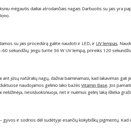
mirksniu mėgautis dailiai atrodančiais nagais Darbuotis su jais yra p
alono.
ikdamos su jais procedūrą galite naudoti ir LED, ir
UV lempas
. Naudo
0–60 sekundžių. Jeigu turite 36 W UV lempą, prireiks 120 sekundži
iai ant jūsų natūralių nagų, dažnai baiminamasi, kad lakavimas gali 
produktuose naudojamos gelinio lako bazės
Vitamin Base
. Jos pamait
 nelūžinėja, nesisluoksniuoja, net ir nuėmus gelinį laką išlieka gražūs
os – gyvos ir sodrios dėl sudėtyje esančių kokybiškų pigmentų. Kad ir