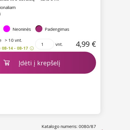
ionaliam
i
Neoninės
Padengimas
je
> 10 vnt.
4,99 €
vnt.
 08-14 - 08-17
Įdėti į krepšelį
Katalogo numeris: 0080/87