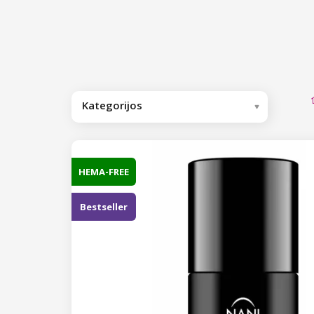
Kategorijos
Rekomenduojame
Geliniai lakai
HEMA-FREE
Gelinio nagų lako baziniai/viršutiniai
Bestseller
sluoksniai
Gelinio lako bazės
Spalvoti geliniai lakai
Gelinio lako dengiamoji bazė
NANI geliniai lakai Premium
Hard Base Cover
Kolekcija Neon Vibes
Gelinio nagų lako viršutiniai
Geliniai lakai One Step