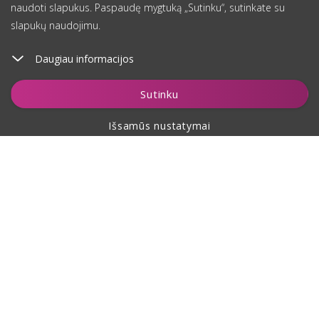
naudoti slapukus. Paspaudę mygtuką „Sutinku“, sutinkate su
slapukų naudojimu.
Daugiau informacijos
Įdėti į krepšelį
Sutinku
Išsamūs nustatymai
Apie pirkimą