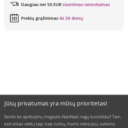
Daugiau nei 50 EUR
siuntimas nemokamas
Prekių grąžinimas
iki 30 dienų
Jūsų privatumas yra mūsų prioritetas!
Norite be apribojimų mėgautis NaniNails nagų kosmetika? Tam,
kad viskas veiktų taip, kaip turėtų, mums reikia jūsų sutikimo