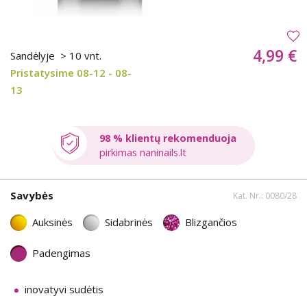
4,99 €
Sandėlyje
> 10 vnt.
Pristatysime 08-12 - 08-
13
98 % klientų rekomenduoja
pirkimas naninails.lt
Savybės
Kat. Nr.: 0080/28
Auksinės
Sidabrinės
Blizgančios
Padengimas
inovatyvi sudėtis