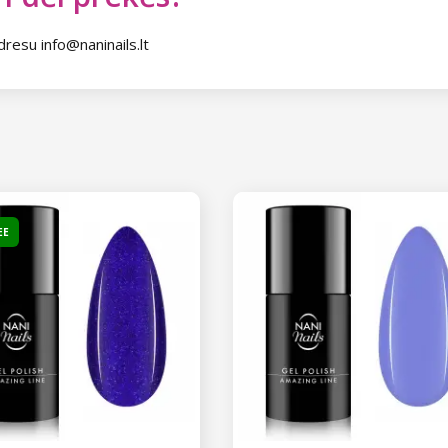
dresu info@naninails.lt
EE