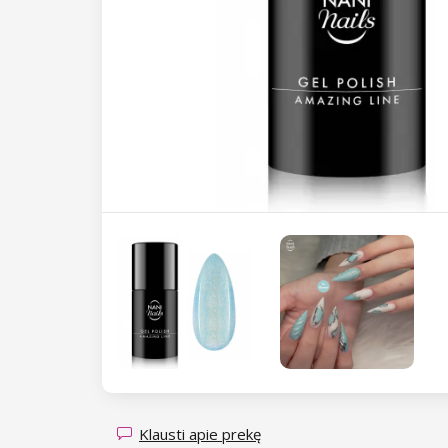
sluoksniai
Hard Base Cover 7in1
Kolekcija Glitter Flash
NANI geliniai lakai Professional
Extra strong Base Cover
Kolekcija Glow On
Kolekcija Stay Boo-tiful
NANI geliniai lakai Amazing Line
Rubber Base Cover
Kolekcija Rebelious
Kolekcija Autumn Reverie
Kolekcija Autumn Breeze
Poliakrilas Base Cover
Kolekcija Forest Echoes
Kolekcija Aloha Spritz
Kolekcija Retro Chic
Kolekcija Seasonal Whispers
Kolekcija Floral Haze
Kolekcija Royal Charm
Kolekcija Unicorn
Kolekcija Bare Beauty
Kolekcija Emerald Woods
Kolekcija Fairytale
Kolekcija Cat Eye Magic
Kolekcija Flirt Fever
Kolekcija Luminous Legends
Magnetas Cat Eye efektui
Kolekcija Spring Glow
Kolekcija Bare Harmony
Kolekcija Transparent Sparkle
Kolekcija Candy Land
Klausti apie prekę
Kolekcija Fallen Leaves
Kolekcija Sea Tide