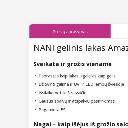
Kolekcija Midnight Queen
Kolekcija Poolside Party
Kolekcija Tropical Fiesta
Kolekcija Just Romance
Prekių aprašymas
Kolekcija Charm Lady
Kolekcija Sea World
NANI gelinis lakas Amaz
Kolekcija Pearl Glaze
Kolekcija Shake It Up
Kolekcija Shiny Star
Kolekcija West Coast
Sveikata ir grožis viename
Kolekcija Wild West
Kolekcija Autumn Kiss
Paprastas kaip lakas, ilgalaikis kaip gelis
Džiovinti galima ir UV, ir
LED lempų
šviesoje
Kolekcija Summer Daze
Kolekcija Forest Dream
Išsilaiko net iki 3 savaičių
Kolekcija Barbie Girl
Gausus spalvų ir atspalvių pasirinkimas
Kolekcija Natural Beauty
Pagaminta ES
Kolekcija Easter Egg
Kolekcija Night Beat
Nagai – kaip išėjus iš grožio sal
Kolekcija Lovely Kiss
Kolekcija Party Animal