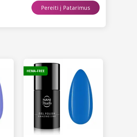
Pereiti į Patarimus
HEMA-FREE