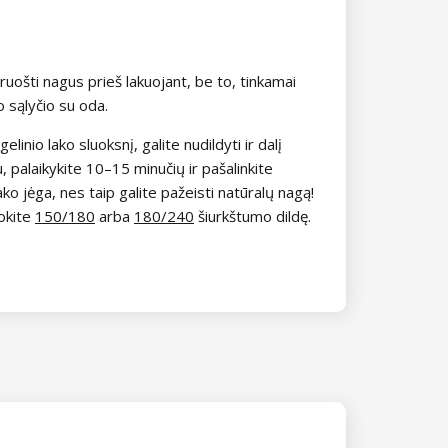
uošti nagus prieš lakuojant, be to, tinkamai
to sąlyčio su oda.
elinio lako sluoksnį, galite nudildyti ir dalį
, palaikykite 10–15 minučių ir pašalinkite
ko jėga, nes taip galite pažeisti natūralų nagą!
okite
150/180
arba
180/240
šiurkštumo dildę.