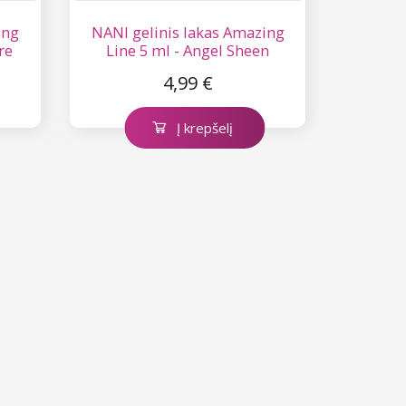
ing
NANI gelinis lakas Amazing
re
Line 5 ml - Angel Sheen
4,99 €
Į krepšelį