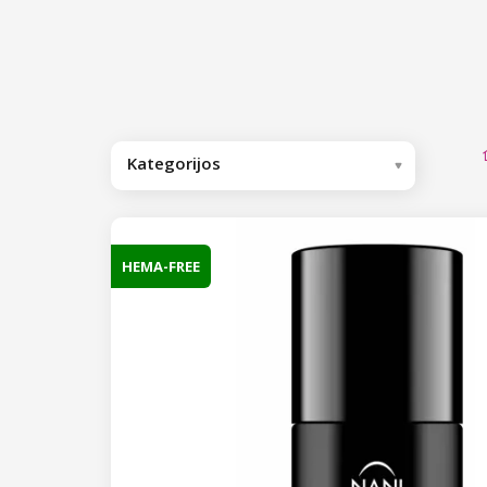
Kategorijos
Rekomenduojame
Geliniai lakai
HEMA-FREE
Gelinio nagų lako baziniai/viršutiniai
sluoksniai
Gelinio lako bazės
Spalvoti geliniai lakai
Gelinio lako dengiamoji bazė
NANI geliniai lakai Premium
Hard Base Cover
Kolekcija Neon Vibes
Gelinio nagų lako viršutiniai
Geliniai lakai One Step