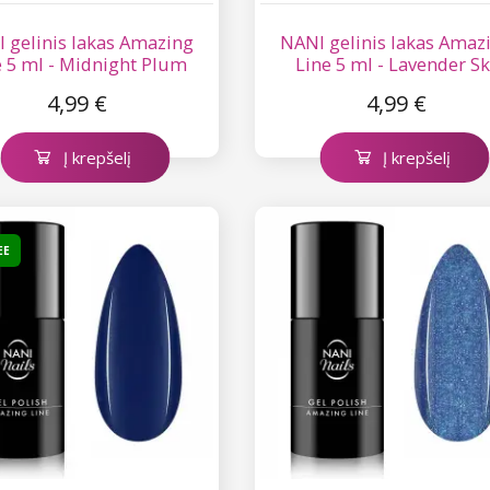
 gelinis lakas Amazing
NANI gelinis lakas Amaz
e 5 ml - Midnight Plum
Line 5 ml - Lavender Sk
4,99 €
4,99 €
Į krepšelį
Į krepšelį
EE