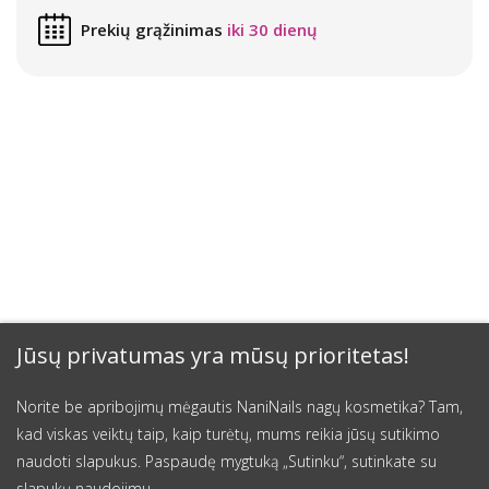
Prekių grąžinimas
iki 30 dienų
Jūsų privatumas yra mūsų prioritetas!
Norite be apribojimų mėgautis NaniNails nagų kosmetika? Tam,
kad viskas veiktų taip, kaip turėtų, mums reikia jūsų sutikimo
naudoti slapukus. Paspaudę mygtuką „Sutinku“, sutinkate su
slapukų naudojimu.