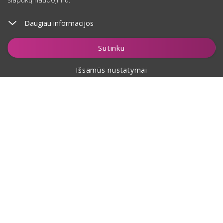
Daugiau informacijos
Įdėti į krepšelį
Sutinku
Išsamūs nustatymai
Apie pirkimą
Apie mus