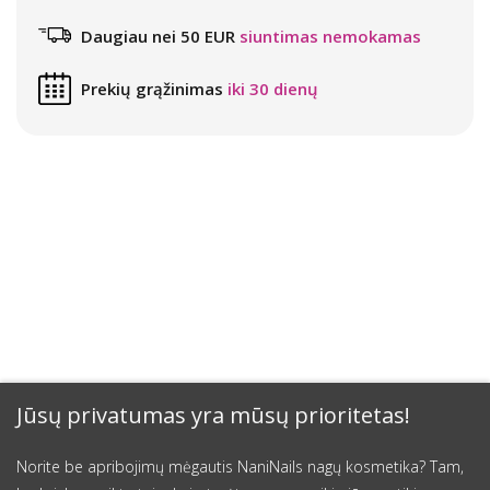
Daugiau nei 50 EUR
siuntimas nemokamas
Prekių grąžinimas
iki 30 dienų
Jūsų privatumas yra mūsų prioritetas!
Norite be apribojimų mėgautis NaniNails nagų kosmetika? Tam,