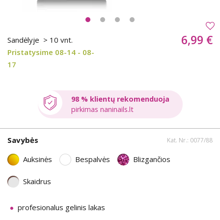
6,99 €
Sandėlyje
> 10 vnt.
Pristatysime 08-14 - 08-
17
98 % klientų rekomenduoja
pirkimas naninails.lt
Savybės
Kat. Nr.: 0077/88
Auksinės
Bespalvės
Blizgančios
Skaidrus
profesionalus gelinis lakas