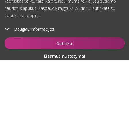
kad viskas veiktų taip, kaip turėtų, mums reikia jūsų sutikimo
naudoti slapukus. Paspaudę mygtuką „Sutinku“, sutinkate su
slapukų naudojimu.
Daugiau informacijos
Įdėti į krepšelį
Sutinku
Išsamūs nustatymai
Apie pirkimą