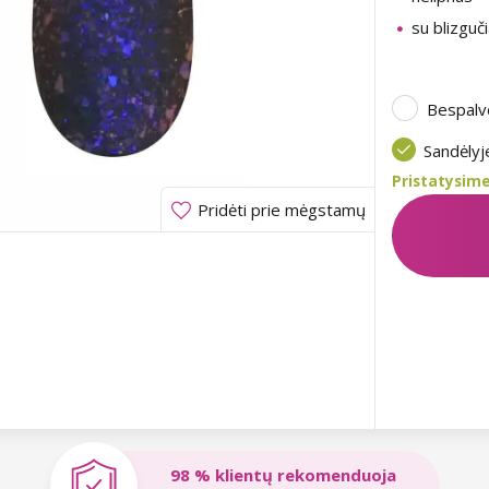
su blizguči
Bespalv
Sandėly
Pristatysime
Pridėti prie mėgstamų
98 % klientų rekomenduoja