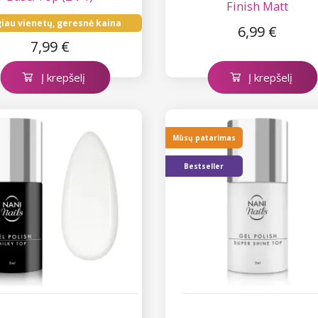
Finish Matt
iau vienetų, geresnė kaina
6,99 €
7,99 €
Į krepšelį
Į krepšelį
Mūsų patarimas
Bestseller