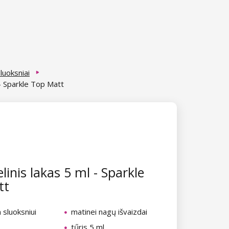
sluoksniai
 - Sparkle Top Matt
linis lakas 5 ml - Sparkle
tt
 sluoksniui
matinei nagų išvaizdai
tűris 5 ml