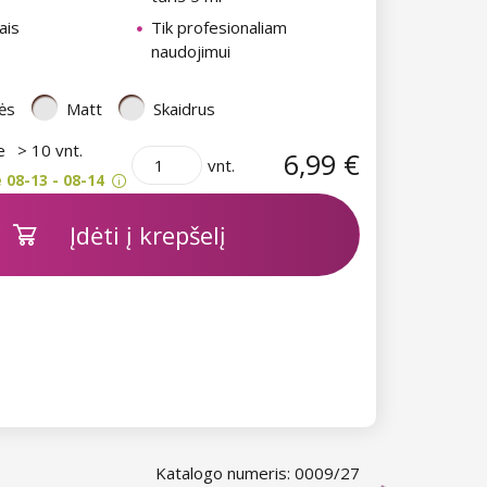
ais
Tik profesionaliam
naudojimui
ės
Matt
Skaidrus
je
> 10 vnt.
6,99 €
vnt.
 08-13 - 08-14
Įdėti į krepšelį
Katalogo numeris: 0009/27