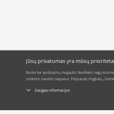
Jūsų privatumas yra mūsų prioriteta
Norite be apribojimų mėgautis NaniNails nagų kosmetik
sutikimo naudoti slapukus. Paspaudę mygtuką „Sutink
Daugiau informacijos