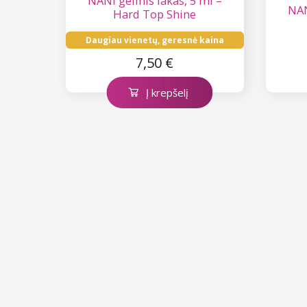
NANI gelinis lakas, 5 ml –
NAN
Kolekcija Heartbeat
Hard Top Shine
Daugiau vienetų, geresnė kaina
Kolekcija Princess
7,50 €
Į krepšelį