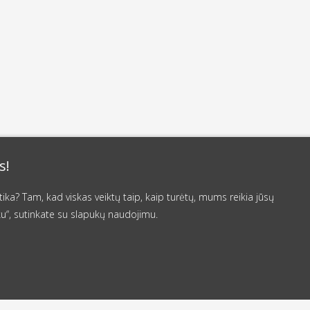
s!
a? Tam, kad viskas veiktų taip, kaip turėtų, mums reikia jūsų
u“, sutinkate su slapukų naudojimu.