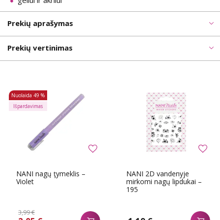
geliui ir akrilui
Prekių aprašymas
Prekių vertinimas
Nuolaida
49 %
Išpardavimas
NANI nagų ţymeklis –
NANI 2D vandenyje
Violet
mirkomi nagų lipdukai –
195
3,99 €