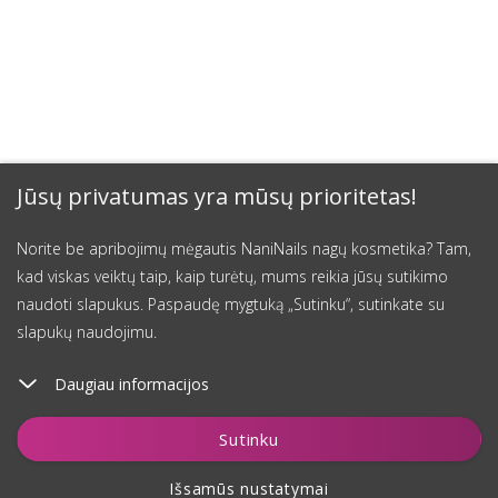
Jūsų privatumas yra mūsų prioritetas!
Norite be apribojimų mėgautis NaniNails nagų kosmetika? Tam,
kad viskas veiktų taip, kaip turėtų, mums reikia jūsų sutikimo
naudoti slapukus. Paspaudę mygtuką „Sutinku“, sutinkate su
slapukų naudojimu.
Daugiau informacijos
Įdėti į krepšelį
Sutinku
Išsamūs nustatymai