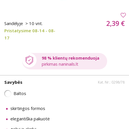
2,39 €
Sandėlyje
> 10 vnt.
Pristatysime 08-14 - 08-
17
98 % klientų rekomenduoja
pirkimas naninails.lt
Savybės
Kat. Nr.: 0298/78
Baltos
skirtingos formos
elegantiška pakuotë