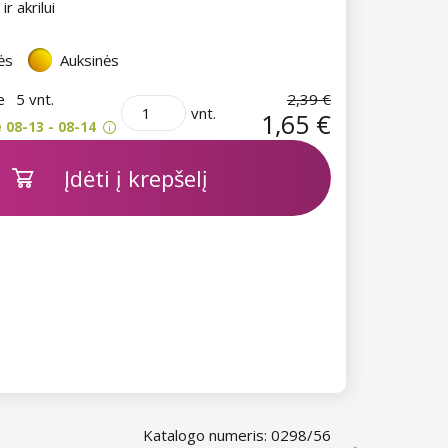
 ir akrilui
ės
Auksinės
je
5 vnt.
2,39 €
vnt.
1,65 €
 08-13 - 08-14
Įdėti į krepšelį
Katalogo numeris: 0298/56