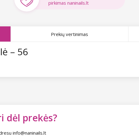
pirkimas naninails.lt
Prekių vertinimas
lė – 56
i dėl prekės?
dresu info@naninails.lt