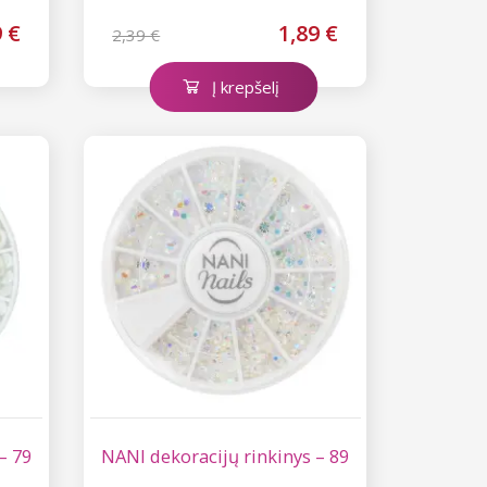
9 €
1,89 €
2,39 €
Į krepšelį
– 79
NANI dekoracijų rinkinys – 89