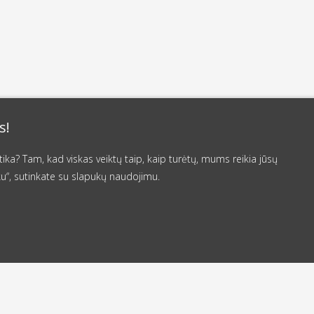
s!
a? Tam, kad viskas veiktų taip, kaip turėtų, mums reikia jūsų
u“, sutinkate su slapukų naudojimu.