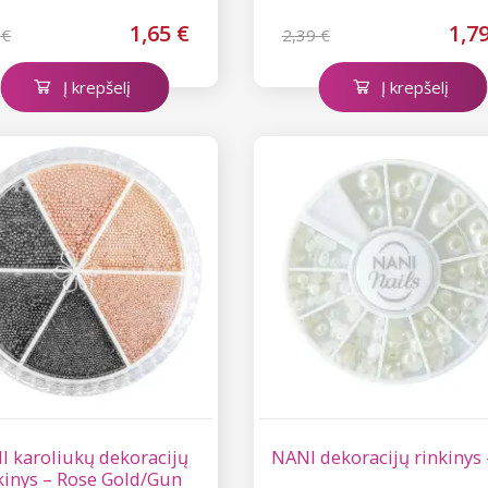
1,65 €
1,7
 €
2,39 €
Į krepšelį
Į krepšelį
I karoliukų dekoracijų
NANI dekoracijų rinkinys 
kinys – Rose Gold/Gun