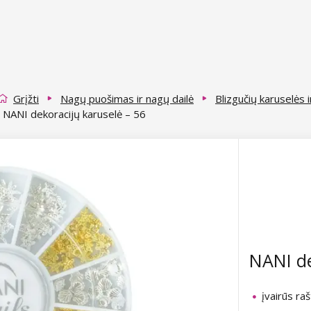
Grįžti
Nagų puošimas ir nagų dailė
Blizgučių karuselės 
NANI dekoracijų karuselė – 56
NANI de
įvairūs raš