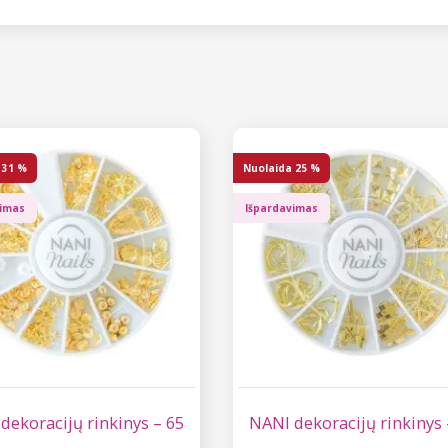
31 %
Nuolaida
25 %
vimas
Išpardavimas
dekoracijų rinkinys – 65
NANI dekoracijų rinkinys 