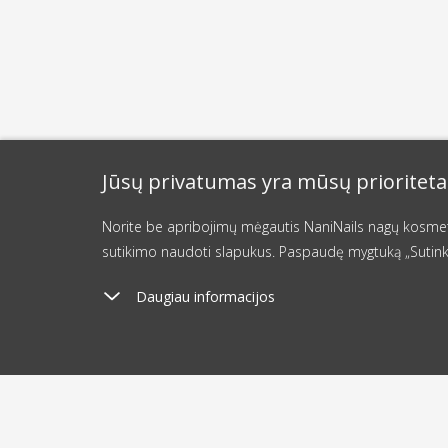
Jūsų privatumas yra mūsų prioriteta
Norite be apribojimų mėgautis NaniNails nagų kosmetik
sutikimo naudoti slapukus. Paspaudę mygtuką „Sutink
Daugiau informacijos