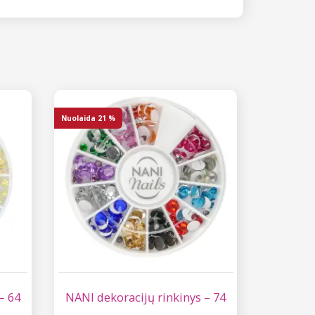
Nuolaida
21 %
– 64
NANI dekoracijų rinkinys – 74