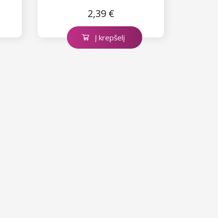
2,39 €
Į krepšelį