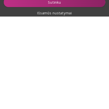
Sutinku
Išsamūs nustatymai
Apie pirkimą
Apie mus
Kontaktai
Šis puslapis yra apsaugotas reCAPTCHA ir jam taikomos