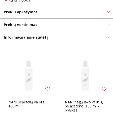
tűris 1 000 ml
Prekių aprašymas
Prekių vertinimas
Informacija apie sudėtį
NANI šepetëlių valiklis,
NANI nagų lako valiklis,
100 ml
be acetono, 100 ml –
braškës