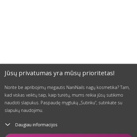
Jūsų privatumas yra mūsų prioritetas!
Norite be apribojimų mėgautis NaniNails nagų kosmetika? Tam,
kad viskas veiktų taip, kaip turėtų, mums reikia jūsų sutikimo
naudoti slapukus. Paspaudę mygtuką „Sutinku“, sutinkate su
slapukų naudojimu.
Daugiau informacijos
Įdėti į krepšelį