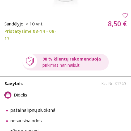
8,50 €
Sandėlyje
> 10 vnt.
Pristatysime 08-14 - 08-
17
98 % klientų rekomenduoja
pirkimas naninails.lt
Savybės
Kat. Nr.: 0179/3
Didelis
pašalina lipnų sluoksná
nesausina odos